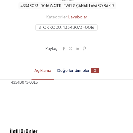
4334B073-0016 WATER JEWELS ÇANAK LAVABO BAKIR
Kategoriler:
Lavabolar
STOK KODU:
4334B073-0016
Paylaş
Açıklama
Değerlendirmeler
0
4334B073-0016
Değerlendirmeler
Henüz değerlendirme yapılmadı.
“4334B073-0016 WATER JEWELS
ÇANAK LAVABO BAKIR” için yorum
İlgili ürünler