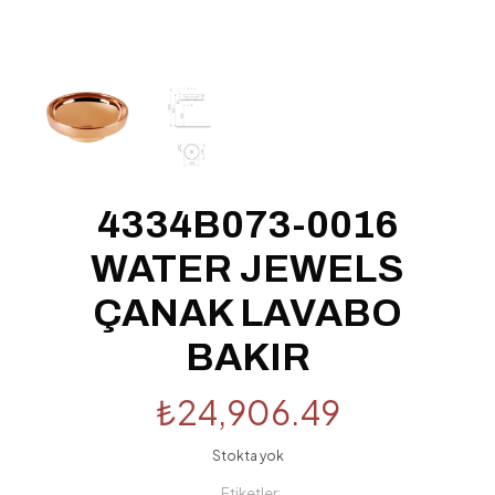
4334B073-0016
WATER JEWELS
ÇANAK LAVABO
BAKIR
₺
24,906.49
Stokta yok
Etiketler: