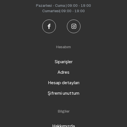
posta
*
Pazartesi - Cuma | 09:00 - 19:00
Cumartesi| 09:00 - 19:00
Daha sonraki yorumlarımda kullanılması için adım, e-
posta adresim ve site adresim bu tarayıcıya kaydedilsin.
Hesabım
Siparişler
Adres
Hesap detayları
Şifremi unuttum
Bilgiler
Hakkımızda