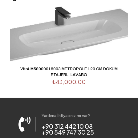
yapan ilk kişi siz olun
E-posta adresiniz yayınlanmayacak.
Gerekli alanlar
*
ile
işaretlenmişlerdir
Derecelendirmeniz
*
1/5
2/5
3/5
4/5
5/5
yıldız
yıldız
yıldız
yıldız
yıldız
VitrA M58000018003 METROPOLE 120 CM DÖKÜM
ETAJERLİ LAVABO
₺
43,000.00
Yardıma İhtiyacınız mı var?
İsim
*
+90 312 442 10 08
+90 549 747 30 25
E-