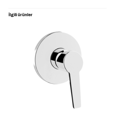
“A41356 AQUAHEAT TERMOSTATİK
ANKASTRE BANYO BATARYASI” için
İlgili ürünler
yorum yapan ilk kişi siz olun
E-posta adresiniz yayınlanmayacak.
Gerekli alanlar
*
ile
işaretlenmişlerdir
Derecelendirmeniz
*
1/5
2/5
3/5
4/5
5/5
yıldız
yıldız
yıldız
yıldız
yıldız