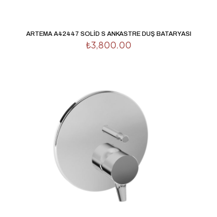
İsim
*
E-
ARTEMA A42447 SOLİD S ANKASTRE DUŞ BATARYASI
posta
*
₺
3,800.00
Daha sonraki yorumlarımda kullanılması için adım, e-
posta adresim ve site adresim bu tarayıcıya kaydedilsin.