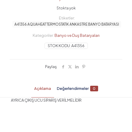
Stokta yok
Etiketler:
A41356 AQUAHEAT TERMOSTATİK ANKASTRE BANYO BATARYASI
Kategoriler:
Banyo ve Duş Bataryaları
STOK KODU:
A41356
Paylaş
Açıklama
Değerlendirmeler
0
AYRICA ÇIKIŞ UCU SİPARİŞ VERİLMELİDİR
Değerlendirmeler
Henüz değerlendirme yapılmadı.