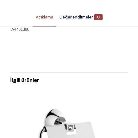
Açıklama
Değerlendirmeler
0
A4451306
Değerlendirmeler
Henüz değerlendirme yapılmadı.
“A4451306 JUNO APLİK SATEN” için
yorum yapan ilk kişi siz olun
İlgili ürünler
E-posta adresiniz yayınlanmayacak.
Gerekli alanlar
*
ile
işaretlenmişlerdir
Derecelendirmeniz
*
1/5
2/5
3/5
4/5
5/5
yıldız
yıldız
yıldız
yıldız
yıldız