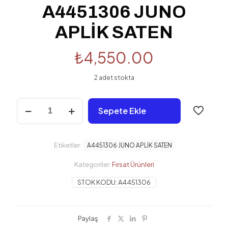
A4451306 JUNO
APLİK SATEN
₺
4,550.00
2 adet stokta
A4451306
Sepete Ekle
JUNO
APLİK
SATEN
adet
Etiketler:
A4451306 JUNO APLİK SATEN
Kategoriler:
Fırsat Ürünleri
STOK KODU:
A4451306
Paylaş