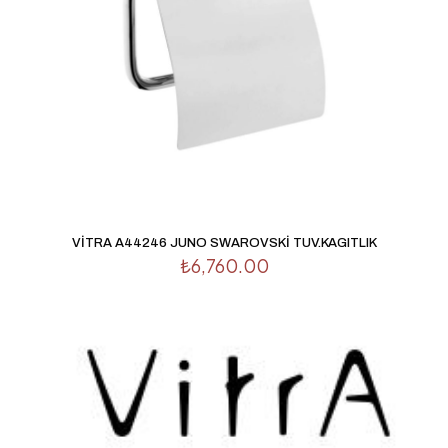
İsim
*
E-
VİTRA A44246 JUNO SWAROVSKİ TUV.KAGITLIK
posta
*
₺
6,760.00
Daha sonraki yorumlarımda kullanılması için adım, e-
posta adresim ve site adresim bu tarayıcıya kaydedilsin.