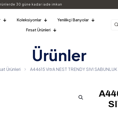
rünlerde 30 güne kadar iade imkan
r
Koleksiyonlar
Yenilikçi Banyolar
Fırsat Ürünleri
Ürünler
sat Ürünleri
A44615 VitrA NEST TRENDY SIVI SABUNLUK 
A44
S