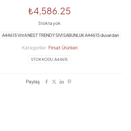
₺
4,586.25
Stokta yok
A44615 VitrA NEST TRENDY SIVI SABUNLUK A44615 duvardan
Kategoriler:
Fırsat Ürünleri
STOK KODU:
A44615
Paylaş