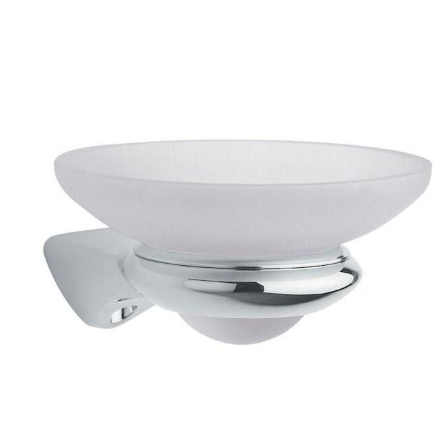
Derecelendirmeniz
*
İsim
*
tarayıcıya kaydedilsin.