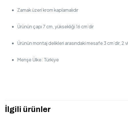
Zamak üzeri krom kaplamalıdır
Ürünün çapı 7 cm, yüksekliği 16 cm’dir
Ürünün montaj delikleri arasındaki mesafe 3 cm’dir, 2 v
Menşe Ülke: Türkiye
Henüz değerlendirme y
“A44615 VitrA N
İlgili ürünler
yapan ilk kişi siz 
E-posta adresiniz yay