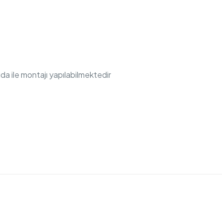
ida ile montajı yapılabilmektedir
Değerlendirmeler
apılmadı.
EST TRENDY SIVI SABUNLUK A44615 duvardan”
olun
ınlanmayacak.
Gerekli alanlar
*
ile işaretlenmişlerdir