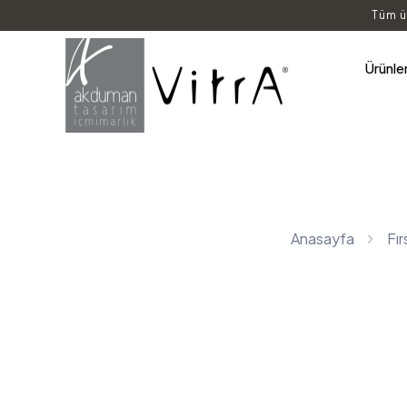
Tüm ü
Ürünle
Anasayfa
Fır