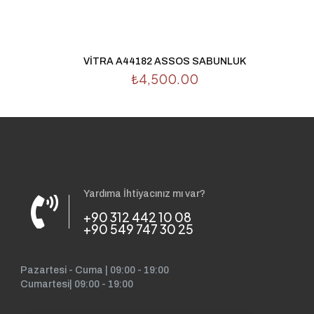
VİTRA A44182 ASSOS SABUNLUK
₺
4,500.00
Yardıma İhtiyacınız mı var?
+90 312 442 10 08
+90 549 747 30 25
Pazartesi - Cuma | 09:00 - 19:00
Cumartesi| 09:00 - 19:00