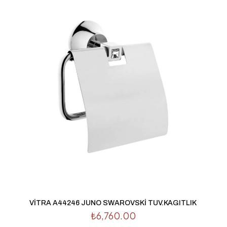
1/5 yıldız
2/5 yıldız
3/5 yıldız
4/5 yıl
E-
Daha son
posta
*
kullanılması
adresim ve s
VİTRA A44246 JUNO SWAROVSKİ TUV.KAGITLIK
₺
6,760.00