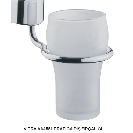
dız
5/5 yıldız
raki yorumlarımda
 için adım, e-posta
ite adresim bu
VİTRA A44551 PRATICA DİŞ FIRÇALIĞI