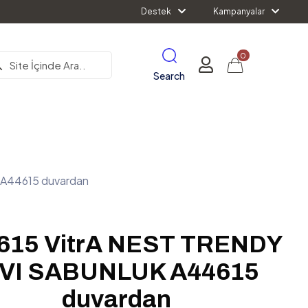
Destek
Kampanyalar
0
Search
A44615 duvardan
615 VitrA NEST TRENDY
IVI SABUNLUK A44615
duvardan