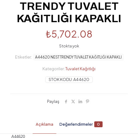
TRENDY TUVALET
KAĞITLIĞI KAPAKLI
₺
5,702.08
Stokta yok
Etiketler:
A44620 NEST TRENDY TUVALET KAĞITLIĞI KAPAKLI
Kategoriler:
Tuvalet Kağıtlığı
STOK KODU:
A44620
Paylaş
Açıklama
Değerlendirmeler
0
A44620