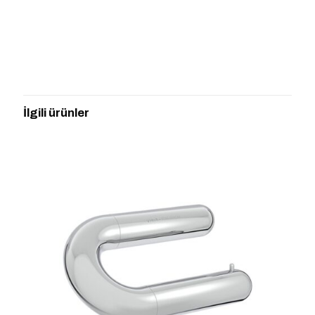
Değerlendirmeler
Henüz değerlendirme yapılmadı.
“A44620 NEST TRENDY TUVALET
KAĞITLIĞI KAPAKLI” için yorum yapan
İlgili ürünler
ilk kişi siz olun
E-posta adresiniz yayınlanmayacak.
Gerekli alanlar
*
ile
işaretlenmişlerdir
Derecelendirmeniz
*
1/5
2/5
3/5
4/5
5/5
yıldız
yıldız
yıldız
yıldız
yıldız