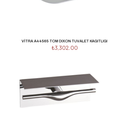
İsim
*
VİTRA A44565 TOM DIXON TUVALET KAGITLIGI
₺
3,302.00
E-
posta
*
Daha sonraki yorumlarımda kullanılması için adım, e-
posta adresim ve site adresim bu tarayıcıya kaydedilsin.