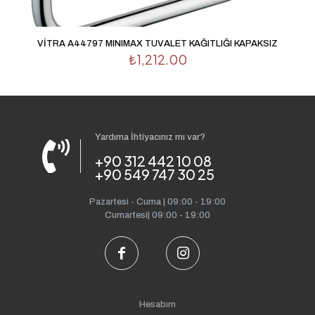
VİTRA A44797 MINIMAX TUVALET KAĞITLIĞI KAPAKSIZ
₺
1,212.00
Yardıma İhtiyacınız mı var?
+90 312 442 10 08
+90 549 747 30 25
Pazartesi - Cuma | 09:00 - 19:00
Cumartesi| 09:00 - 19:00
Hesabım