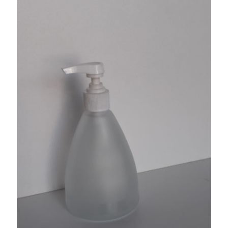
işaretlenmişlerdir
Derecelendirmeniz
*
1/5
2/5
3/5
4/5
5/5
yıldız
yıldız
yıldız
yıldız
yıldız
İsim
*
E-
posta
*
Daha sonraki yorumlarımda kullanılması için adım, e-