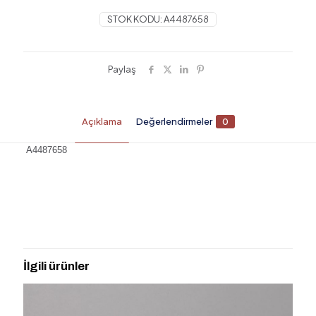
STOK KODU:
A4487658
Paylaş
Açıklama
Değerlendirmeler
0
A4487658
Değerlendirmeler
Henüz değerlendirme yapılmadı.
“A4487658 ETERNITY SEBASTIAN SIVI
SABUNLUK KROM SİYAH” için yorum
İlgili ürünler
yapan ilk kişi siz olun
E-posta adresiniz yayınlanmayacak.
Gerekli alanlar
*
ile