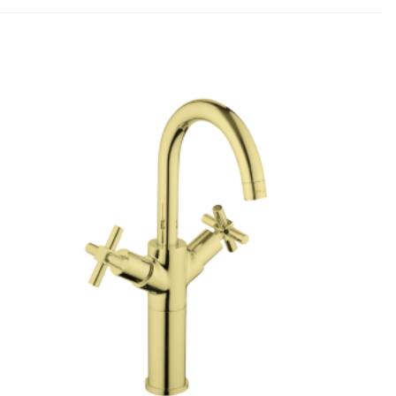
dız
5/5 yıldız
raki yorumlarımda
 için adım, e-posta
ite adresim bu