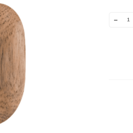
A44881
ETERNITY
ASKI
adet