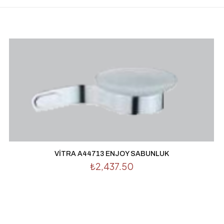
ASKI” için yorum yapan ilk kişi siz olun
ınlanmayacak.
Gerekli alanlar
*
ile işaretlenmişlerdir
1/5 yıldız
2/5 yıldız
3/5 yıldız
4/5 yıl
VİTRA A44713 ENJOY SABUNLUK
₺
2,437.50
E-
Daha son
posta
*
kullanılması
adresim ve s