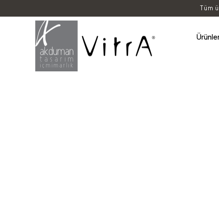
Tüm ü
Ürünle