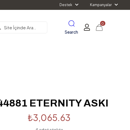
Destek
Kampanyalar
0
Search
44881 ETERNITY ASKI
₺
3,065.63
4 adet stokta