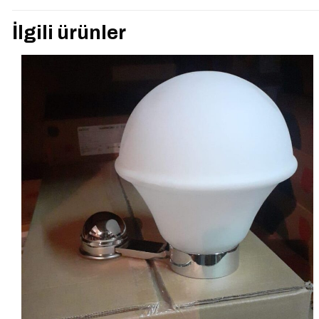
“A44881 ETERNITY 
İlgili ürünler
E-posta adresiniz yay
Derecelendirmeniz
*
İsim
*
tarayıcıya kaydedilsin.