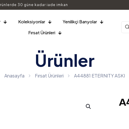
rünlerde 30 güne kadar iade imkan
r
Koleksiyonlar
Yenilikçi Banyolar
Fırsat Ürünleri
Ürünler
Anasayfa
Fırsat Ürünleri
A44881 ETERNITY ASKI
A