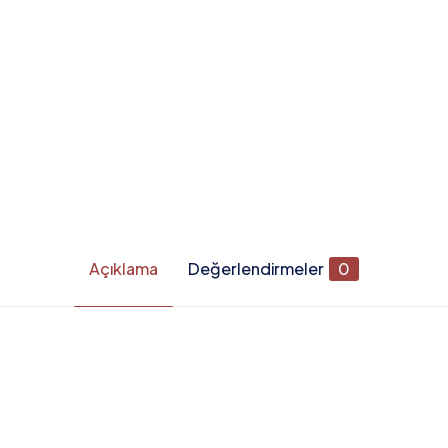
Açıklama
Değerlendirmeler
0
Değerlendirmeler
apılmadı.