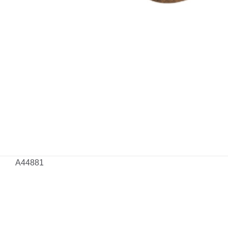
A44881
Henüz değerlendirme y