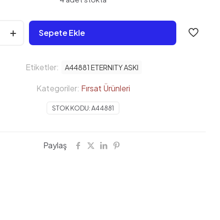
Sepete Ekle
Etiketler:
A44881 ETERNITY ASKI
Kategoriler:
Fırsat Ürünleri
STOK KODU:
A44881
Paylaş