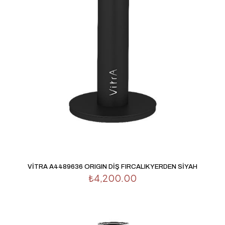
1/5
2/5
3/5
4/5
5/5
yıldız
yıldız
yıldız
yıldız
yıldız
İsim
*
E-
VİTRA A4489636 ORIGIN DİŞ FIRCALIK YERDEN SİYAH
posta
*
₺
4,200.00
Daha sonraki yorumlarımda kullanılması için adım, e-
posta adresim ve site adresim bu tarayıcıya kaydedilsin.