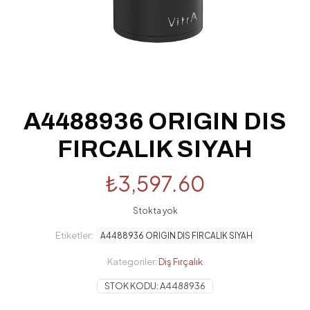
A4488936 ORIGIN DIS
FIRCALIK SIYAH
₺
3,597.60
Stokta yok
Etiketler:
A4488936 ORIGIN DIS FIRCALIK SIYAH
Kategoriler:
Diş Fırçalık
STOK KODU:
A4488936