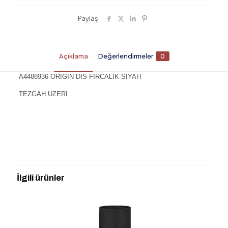
Paylaş
Açıklama
Değerlendirmeler
0
A4488936 ORIGIN DIS FIRCALIK SIYAH
TEZGAH UZERI
Değerlendirmeler
Henüz değerlendirme yapılmadı.
“A4488936 ORIGIN DIS FIRCALIK
SIYAH” için yorum yapan ilk kişi siz olun
İlgili ürünler
E-posta adresiniz yayınlanmayacak.
Gerekli alanlar
*
ile
işaretlenmişlerdir
Derecelendirmeniz
*