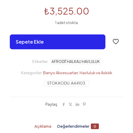
₺
3,525.00
1 adet stokta
Sepete Ekle
Etiketler:
AFRODİT HALKALI HAVLULUK
Kategoriler:
Banyo Aksesuarları
,
Havluluk ve Askılık
STOK KODU:
A44103.
Paylaş
Açıklama
Değerlendirmeler
0