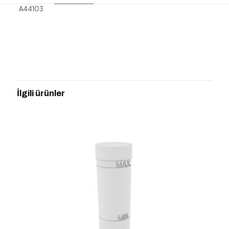
A44103
Değerlendirmeler
Henüz değerlendirme yapılmadı.
“AFRODİT HALKALI HAVLULUK” için
yorum yapan ilk kişi siz olun
İlgili ürünler
E-posta adresiniz yayınlanmayacak.
Gerekli alanlar
*
ile
işaretlenmişlerdir
Derecelendirmeniz
*
1/5
2/5
3/5
4/5
5/5
yıldız
yıldız
yıldız
yıldız
yıldız