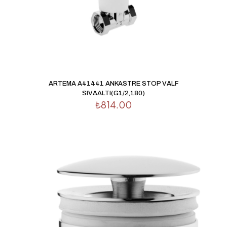
İsim
*
E-
ARTEMA A41441 ANKASTRE STOP VALF
posta
*
SIVAALTI(G1/2,180)
₺
814.00
Daha sonraki yorumlarımda kullanılması için adım, e-
posta adresim ve site adresim bu tarayıcıya kaydedilsin.