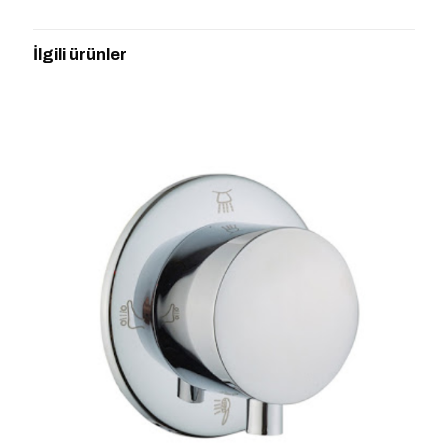
“ARTEMA A40648 T4 ÇIKIŞ UCU
ŞELALE AKIŞLI” için yorum yapan ilk
İlgili ürünler
kişi siz olun
E-posta adresiniz yayınlanmayacak.
Gerekli alanlar
*
ile
işaretlenmişlerdir
Derecelendirmeniz
*
1/5
2/5
3/5
4/5
5/5
yıldız
yıldız
yıldız
yıldız
yıldız