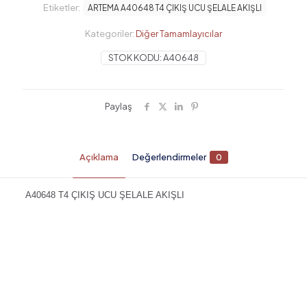
UCU
Etiketler:
ARTEMA A40648 T4 ÇIKIŞ UCU ŞELALE AKIŞLI
ŞELALE
AKIŞLI
Kategoriler:
Diğer Tamamlayıcılar
adet
STOK KODU:
A40648
Paylaş
Açıklama
Değerlendirmeler
0
A40648 T4 ÇIKIŞ UCU ŞELALE AKIŞLI
Değerlendirmeler
Henüz değerlendirme yapılmadı.