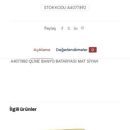
STOK KODU:
A4077892
Paylaş
Açıklama
Değerlendirmeler
0
A4077892 QLİNE BANYO BATARYASI MAT SİYAH
Değerlendirmeler
Henüz değerlendirme yapılmadı.
“ARTEMA A4077892 Q-LİNE BANYO
BATARYASI MAT SİYAH” için yorum
İlgili ürünler
yapan ilk kişi siz olun
E-posta adresiniz yayınlanmayacak.
Gerekli alanlar
*
ile