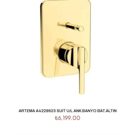
işaretlenmişlerdir
Derecelendirmeniz
*
1/5
2/5
3/5
4/5
5/5
yıldız
yıldız
yıldız
yıldız
yıldız
İsim
*
ARTEMA A4228623 SUIT U/L ANK.BANYO BAT.ALTIN
E-
₺
6,199.00
posta
*
Daha sonraki yorumlarımda kullanılması için adım, e-