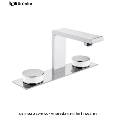
KÜVET BATARYASI ALTIN” için yorum
İlgili ürünler
yapan ilk kişi siz olun
E-posta adresiniz yayınlanmayacak.
Gerekli alanlar
*
ile
işaretlenmişlerdir
Derecelendirmeniz
*
1/5
2/5
3/5
4/5
5/5
yıldız
yıldız
yıldız
yıldız
yıldız
İsim
*
ARTEMA A4231557 MEMORİA 3 DELİKLİ LAVABO