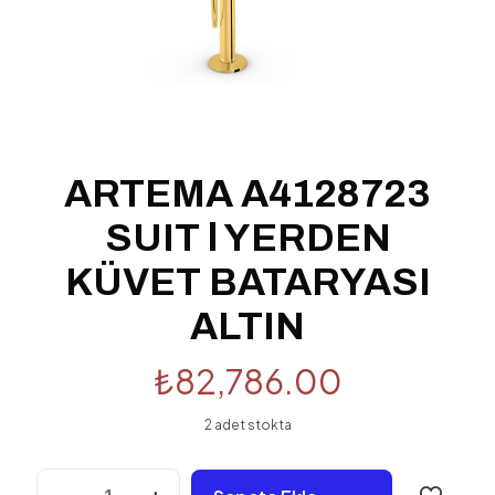
ARTEMA A4128723
SUIT l YERDEN
KÜVET BATARYASI
ALTIN
₺
82,786.00
2 adet stokta
ARTEMA