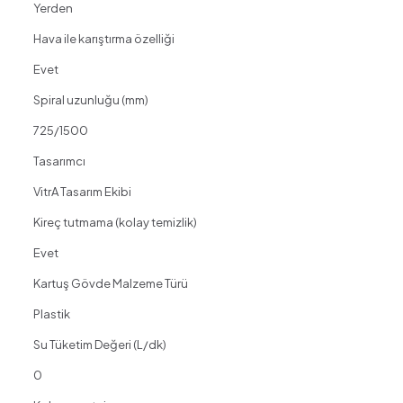
Yerden
Hava ile karıştırma özelliği
Evet
Spiral uzunluğu (mm)
725/1500
Tasarımcı
VitrA Tasarım Ekibi
Kireç tutmama (kolay temizlik)
Evet
Kartuş Gövde Malzeme Türü
Plastik
Su Tüketim Değeri (L/dk)
0