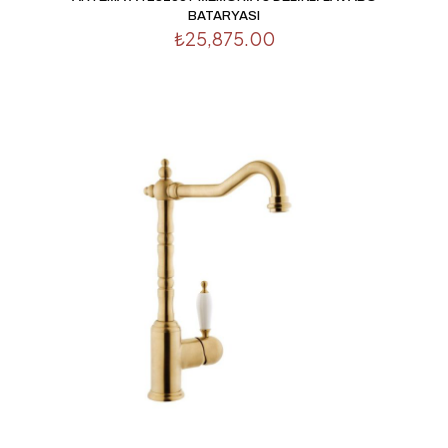
BATARYASI
E-
₺
25,875.00
posta
*
Daha sonraki yorumlarımda kullanılması için adım, e-
posta adresim ve site adresim bu tarayıcıya kaydedilsin.