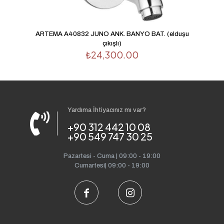
ARTEMA A40832 JUNO ANK. BANYO BAT. (elduşu
çıkışlı)
₺
24,300.00
Yardıma İhtiyacınız mı var?
+90 312 442 10 08
+90 549 747 30 25
Pazartesi - Cuma | 09:00 - 19:00
Cumartesi| 09:00 - 19:00