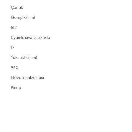
Çanak
Genişlik (mm)
162
Uyumlu sıva-altı kodu
0
Yükseklik (mm)
960
Gövde malzemesi
Pirinç
Değerlendirmeler
Henüz değerlendirme yapılmadı.
“ARTEMA A4128723 SUIT l YERDEN