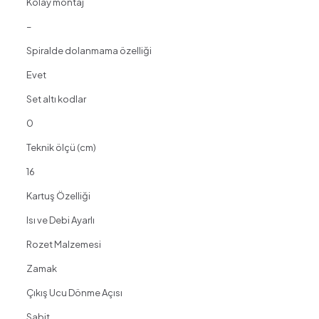
Kolay montaj
–
Spiralde dolanmama özelliği
Evet
Set altı kodlar
0
Teknik ölçü (cm)
16
Kartuş Özelliği
Isı ve Debi Ayarlı
Rozet Malzemesi
Zamak
Çıkış Ucu Dönme Açısı
Sabit