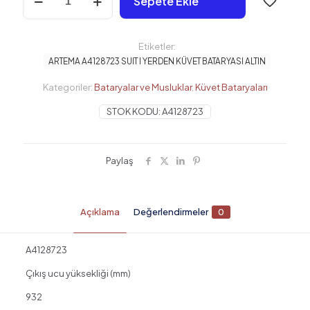
Sepete Ekle
A4128723
SUIT
l
YERDEN
Etiketler:
KÜVET
ARTEMA A4128723 SUIT l YERDEN KÜVET BATARYASI ALTIN
BATARYASI
ALTIN
Kategoriler:
Bataryalar ve Musluklar
,
Küvet Bataryaları
adet
STOK KODU:
A4128723
Paylaş
Açıklama
Değerlendirmeler
0
A4128723
Çıkış ucu yüksekliği (mm)
932