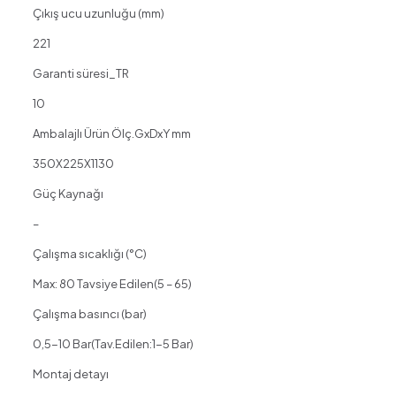
Çıkış ucu uzunluğu (mm)
221
Garanti süresi_TR
10
Ambalajlı Ürün Ölç.GxDxY mm
350X225X1130
Güç Kaynağı
–
Çalışma sıcaklığı (°C)
Max: 80 Tavsiye Edilen(5 – 65)
Çalışma basıncı (bar)
0,5-10 Bar(Tav.Edilen:1-5 Bar)
Montaj detayı