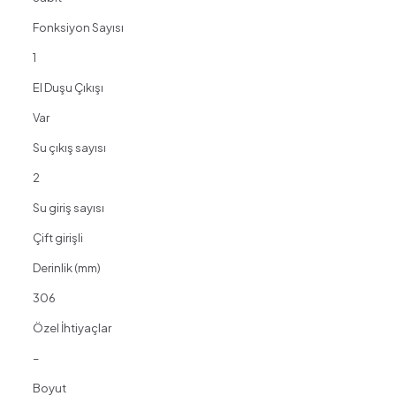
Fonksiyon Sayısı
1
El Duşu Çıkışı
Var
Su çıkış sayısı
2
Su giriş sayısı
Çift girişli
Derinlik (mm)
306
Özel İhtiyaçlar
–
Boyut