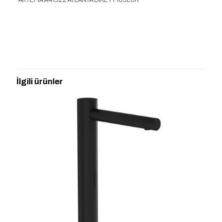
Değerlendirmeler
Henüz değerlendirme yapılmadı.
“ARTEMA A41522 ATLANTA DİKEY
MUSLUK” için yorum yapan ilk kişi siz
İlgili ürünler
olun
E-posta adresiniz yayınlanmayacak.
Gerekli alanlar
*
ile
işaretlenmişlerdir
Derecelendirmeniz
*
1/5
2/5
3/5
4/5
5/5
yıldız
yıldız
yıldız
yıldız
yıldız