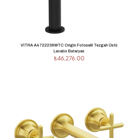
İsim
*
VİTRA A4722236WTC Origin Fotoselli Tezgah Üstü
Lavabo Bataryas
E-
₺
46,276.00
posta
*
Daha sonraki yorumlarımda kullanılması için adım, e-
posta adresim ve site adresim bu tarayıcıya kaydedilsin.