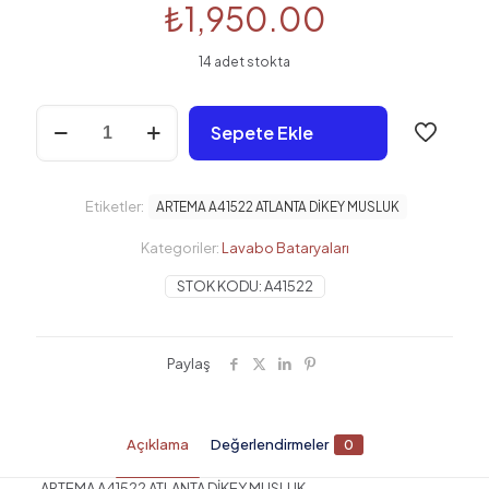
₺
1,950.00
14 adet stokta
ARTEMA
Sepete Ekle
A41522
ATLANTA
DİKEY
MUSLUK
Etiketler:
ARTEMA A41522 ATLANTA DİKEY MUSLUK
adet
Kategoriler:
Lavabo Bataryaları
STOK KODU:
A41522
Paylaş
Açıklama
Değerlendirmeler
0
ARTEMA A41522 ATLANTA DİKEY MUSLUK