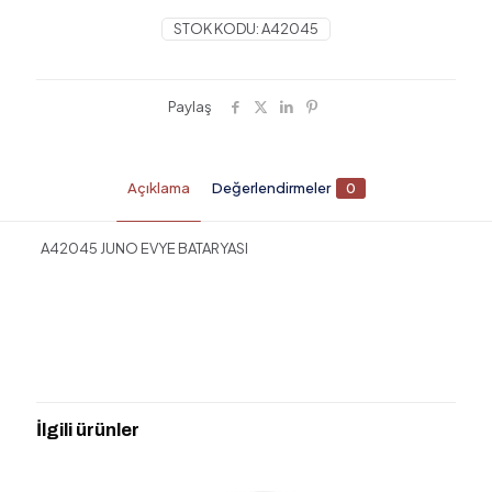
STOK KODU:
A42045
Paylaş
Açıklama
Değerlendirmeler
0
A42045 JUNO EVYE BATARYASI
Değerlendirmeler
Henüz değerlendirme yapılmadı.
“Artema A42045 juno Eviye Mutfak
Bataryası” için yorum yapan ilk kişi siz
İlgili ürünler
olun