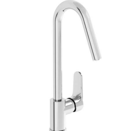
E-posta adresiniz yayınlanmayacak.
Gerekli alanlar
*
ile
işaretlenmişlerdir
Derecelendirmeniz
*
1/5
2/5
3/5
4/5
5/5
yıldız
yıldız
yıldız
yıldız
yıldız
İsim
*
E-
posta
*
Daha sonraki yorumlarımda kullanılması için adım, e-