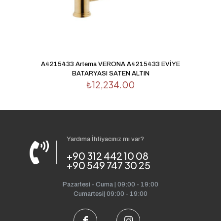
A4215433 Artema VERONA A4215433 EVİYE
BATARYASI SATEN ALTIN
₺
12,234.00
Yardıma İhtiyacınız mı var?
+90 312 442 10 08
+90 549 747 30 25
Pazartesi - Cuma | 09:00 - 19:00
Cumartesi| 09:00 - 19:00