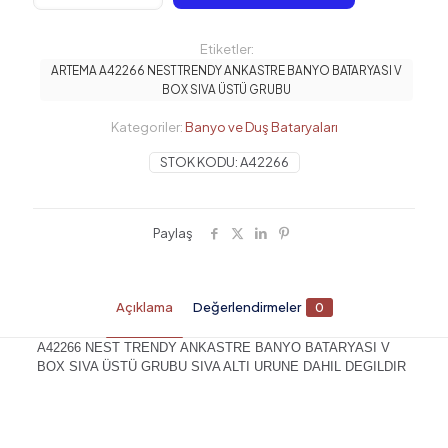
NEST
TRENDY
ANKASTRE
Etiketler:
BANYO
ARTEMA A42266 NEST TRENDY ANKASTRE BANYO BATARYASI V
BATARYASI
BOX SIVA ÜSTÜ GRUBU
V
BOX
Kategoriler:
Banyo ve Duş Bataryaları
SIVA
ÜSTÜ
STOK KODU:
A42266
GRUBU
adet
Paylaş
Açıklama
Değerlendirmeler
0
A42266 NEST TRENDY ANKASTRE BANYO BATARYASI V
BOX SIVA ÜSTÜ GRUBU SIVA ALTI URUNE DAHIL DEGILDIR
Değerlendirmeler