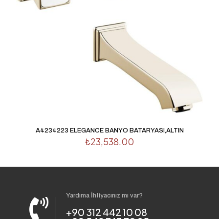
A4234223 ELEGANCE BANYO BATARYASI,ALTIN
₺
23,538.00
Yardıma İhtiyacınız mı var?
+90 312 442 10 08