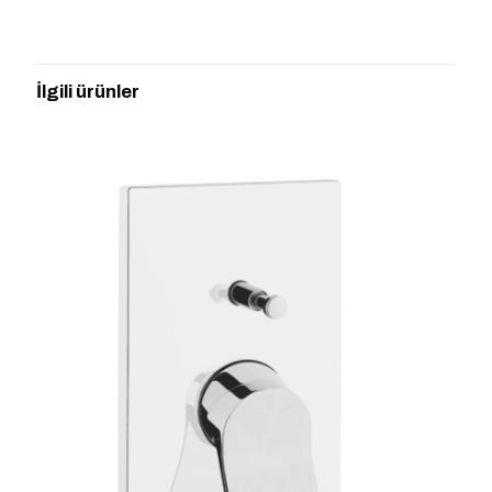
Henüz değerlendirme yapılmadı.
“ARTEMA A42266 NEST TRENDY
ANKASTRE BANYO BATARYASI V BOX
İlgili ürünler
SIVA ÜSTÜ GRUBU” için yorum yapan
ilk kişi siz olun
E-posta adresiniz yayınlanmayacak.
Gerekli alanlar
*
ile
işaretlenmişlerdir
Derecelendirmeniz
*
1/5
2/5
3/5
4/5
5/5
yıldız
yıldız
yıldız
yıldız
yıldız