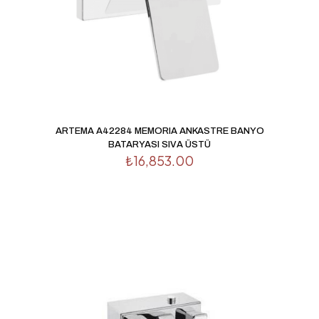
İsim
*
E-
posta
*
Daha sonraki yorumlarımda kullanılması için adım, e-
posta adresim ve site adresim bu tarayıcıya kaydedilsin.
ARTEMA A42284 MEMORIA ANKASTRE BANYO
BATARYASI SIVA ÜSTÜ
₺
16,853.00