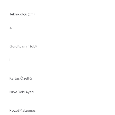
Teknik ölçü (cm)
4
Gürültü sınıfı (dB)
I
Kartuş Özelliği
Isı ve Debi Ayarlı
Rozet Malzemesi