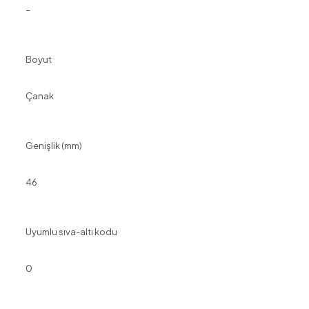
–
Boyut
Çanak
Genişlik (mm)
46
Uyumlu sıva-altı kodu
0