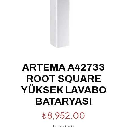
ARTEMA A42733
ROOT SQUARE
YÜKSEK LAVABO
BATARYASI
₺
8,952.00
1 adet stokta