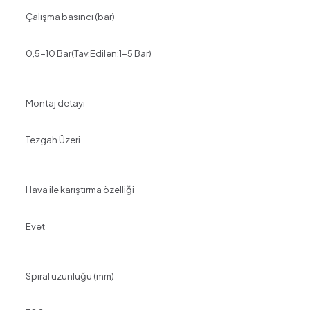
Çalışma basıncı (bar)
0,5-10 Bar(Tav.Edilen:1-5 Bar)
Montaj detayı
Tezgah Üzeri
Hava ile karıştırma özelliği
Evet
Spiral uzunluğu (mm)