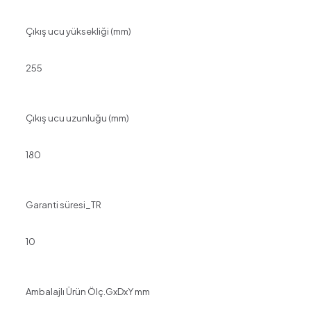
Çıkış ucu yüksekliği (mm)
255
Çıkış ucu uzunluğu (mm)
180
Garanti süresi_TR
10
Ambalajlı Ürün Ölç.GxDxY mm