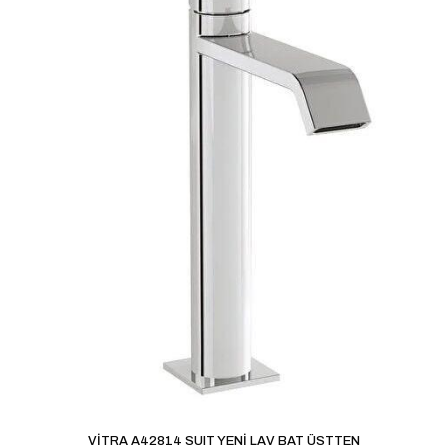
Derecelendirmeniz
*
1/5
2/5
3/5
4/5
5/5
yıldız
yıldız
yıldız
yıldız
yıldız
İsim
*
E-
posta
*
Daha sonraki yorumlarımda kullanılması için adım, e-
posta adresim ve site adresim bu tarayıcıya kaydedilsin.
VİTRA A42814 SUIT YENİ LAV BAT ÜSTTEN