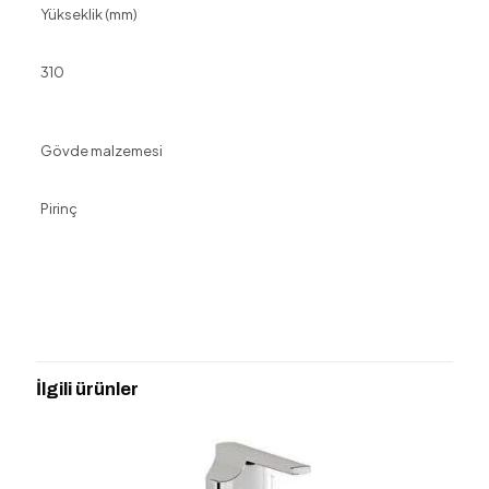
Yükseklik (mm)
310
Gövde malzemesi
Pirinç
Değerlendirmeler
Henüz değerlendirme yapılmadı.
“ARTEMA A42733 ROOT SQUARE
YÜKSEK LAVABO BATARYASI” için
İlgili ürünler
yorum yapan ilk kişi siz olun
E-posta adresiniz yayınlanmayacak.
Gerekli alanlar
*
ile
işaretlenmişlerdir