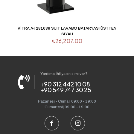
VİTRA A4281639 SUIT LAVABO BATARYASI ÜSTTEN
SİYAH
₺
26,207.00
Yardıma İhtiyacınız mı var?
+90 312 442 10 08
+90 549 747 30 25
Pazartesi - Cuma | 09:00 - 19:00
Cumartesi| 09:00 - 19:00