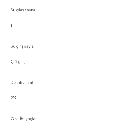
Su çıkış sayısı
1
Su giriş sayısı
Çift girişli
Derinlik (mm)
219
Özel İhtiyaçlar