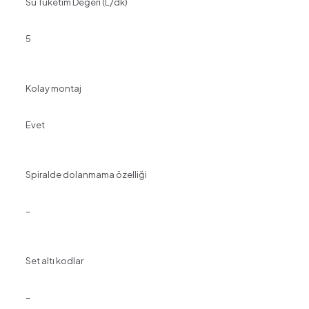
Su Tüketim Değeri (L/dk)
5
Kolay montaj
Evet
Spiralde dolanmama özelliği
–
Set altı kodlar
–