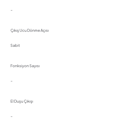
–
Çıkış Ucu Dönme Açısı
Sabit
Fonksiyon Sayısı
–
El Duşu Çıkışı
–