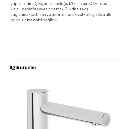
yapılmalıdır. • Çıkış ucu uzunluğu 170 mm’dir. • Özel debi
kısıcılı perlatör sayesinde max. 5 L/dk su akışı
sağlanmaktadır. • Isı ve debi limitörlü özel kartuş • Sıva altı
grubu ürüne dahil değildir.
Değerlendirmeler
Henüz değerlendirme yapılmadı.
“ARTEMA A42738 ROOT SQUARE
ANK. LAVABO BATARYASI (SIVA
İlgili ürünler
ÜSTÜ)” için yorum yapan ilk kişi siz olun
E-posta adresiniz yayınlanmayacak.
Gerekli alanlar
*
ile
işaretlenmişlerdir
Derecelendirmeniz
*
1/5
2/5
3/5
4/5
5/5
yıldız
yıldız
yıldız
yıldız
yıldız