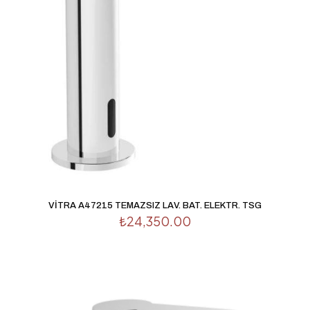
İsim
*
E-
posta
*
Daha sonraki yorumlarımda kullanılması için adım, e-
VİTRA A47215 TEMAZSIZ LAV. BAT. ELEKTR. TSG
posta adresim ve site adresim bu tarayıcıya kaydedilsin.
₺
24,350.00