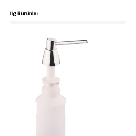
“ARTEMA A44162- BASE 100
SÜNGERLİK TEKLİ KROM” için yorum
İlgili ürünler
yapan ilk kişi siz olun
E-posta adresiniz yayınlanmayacak.
Gerekli alanlar
*
ile
işaretlenmişlerdir
Derecelendirmeniz
*
1/5
2/5
3/5
4/5
5/5
yıldız
yıldız
yıldız
yıldız
yıldız