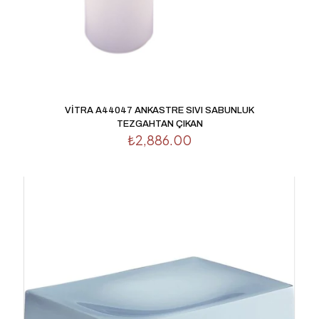
İsim
*
E-
posta
*
Daha sonraki yorumlarımda kullanılması için adım, e-
posta adresim ve site adresim bu tarayıcıya kaydedilsin.
VİTRA A44047 ANKASTRE SIVI SABUNLUK
TEZGAHTAN ÇIKAN
₺
2,886.00