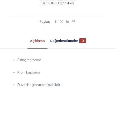
STOK KODU:
A44162
Paylaş
Açıklama
Değerlendirmeler
0
Pirinç malzeme
Krom kaplama
Duvar bağlantı seti dahildir.
Değerlendirmeler
Henüz değerlendirme yapılmadı.