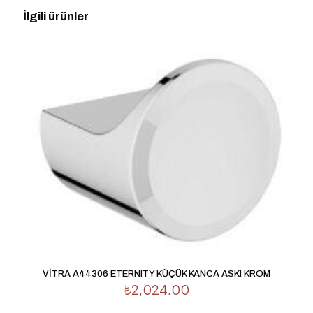
UZUN HAVLULUK ALTIN” için yorum
İlgili ürünler
yapan ilk kişi siz olun
E-posta adresiniz yayınlanmayacak.
Gerekli alanlar
*
ile
işaretlenmişlerdir
Derecelendirmeniz
*
1/5
2/5
3/5
4/5
5/5
yıldız
yıldız
yıldız
yıldız
yıldız
VİTRA A44306 ETERNITY KÜÇÜK KANCA ASKI KROM
₺
2,024.00
İsim
*