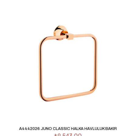
E-
posta
*
Daha sonraki yorumlarımda kullanılması için adım, e-
posta adresim ve site adresim bu tarayıcıya kaydedilsin.
A4442026 JUNO CLASSIC HALKA HAVLULUK BAKIR
₺
9,543.00