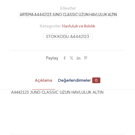
CLASSIC
UZUN
Etiketler:
HAVLULUK
ARTEMA A4442123 JUNO CLASSIC UZUN HAVLULUK ALTIN
ALTIN
adet
Kategoriler:
Havluluk ve Askılık
STOK KODU:
A4442123
Paylaş
Açıklama
Değerlendirmeler
0
A4442123 JUNO CLASSIC UZUN HAVLULUK ALTIN
Değerlendirmeler
Henüz değerlendirme yapılmadı.
“ARTEMA A4442123 JUNO CLASSIC