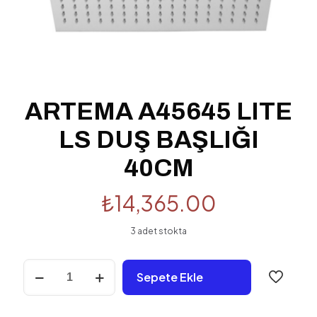
ARTEMA A45645 LITE
LS DUŞ BAŞLIĞI
40CM
₺
14,365.00
3 adet stokta
ARTEMA
Sepete Ekle
A45645
LITE
LS