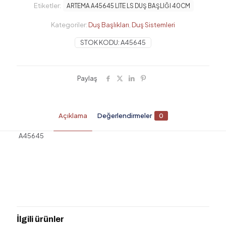
DUŞ
Etiketler:
ARTEMA A45645 LITE LS DUŞ BAŞLIĞI 40CM
BAŞLIĞI
40CM
Kategoriler:
Duş Başlıkları
,
Duş Sistemleri
adet
STOK KODU:
A45645
Paylaş
Açıklama
Değerlendirmeler
0
A45645
Değerlendirmeler
Henüz değerlendirme yapılmadı.
“ARTEMA A45645 LITE LS DUŞ
BAŞLIĞI 40CM” için yorum yapan ilk
İlgili ürünler
kişi siz olun