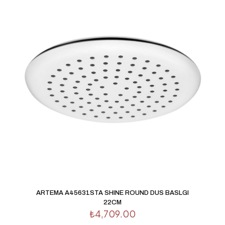
posta
*
Daha sonraki yorumlarımda kullanılması için adım, e-
posta adresim ve site adresim bu tarayıcıya kaydedilsin.
ARTEMA A45631STA SHINE ROUND DUS BASLGI
22CM
₺
4,709.00