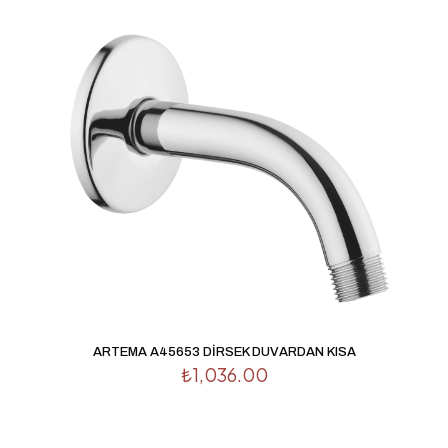
E-posta adresiniz yayınlanmayacak.
Gerekli alanlar
*
ile
işaretlenmişlerdir
Derecelendirmeniz
*
1/5
2/5
3/5
4/5
5/5
yıldız
yıldız
yıldız
yıldız
yıldız
ARTEMA A45653 DİRSEK DUVARDAN KISA
₺
1,036.00
İsim
*
E-