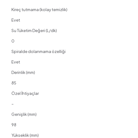
Kireç tutmama (kolay temizlik)
Evet
Su Tüketim Değeri (L/dk)
0
Spiralde dolanmama özelliği
Evet
Derinlik (mm)
85
Özel İhtiyaçlar
–
Genişlik (mm)
98
Yükseklik (mm)