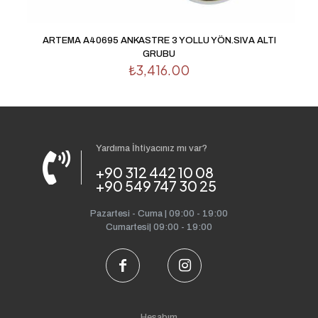
ARTEMA A40695 ANKASTRE 3 YOLLU YÖN.SIVA ALTI
GRUBU
₺
3,416.00
Yardıma İhtiyacınız mı var?
+90 312 442 10 08
+90 549 747 30 25
Pazartesi - Cuma | 09:00 - 19:00
Cumartesi| 09:00 - 19:00
Hesabım