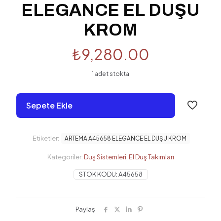
ELEGANCE EL DUŞU
KROM
₺
9,280.00
1 adet stokta
Sepete Ekle
Etiketler:
ARTEMA A45658 ELEGANCE EL DUŞU KROM
Kategoriler:
Duş Sistemleri
,
El Duş Takımları
STOK KODU:
A45658
Paylaş