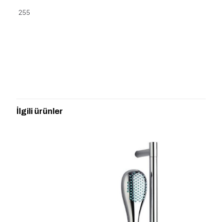
255
Değerlendirmeler
Henüz değerlendirme yapılmadı.
“ARTEMA A45658 ELEGANCE EL
DUŞU KROM” için yorum yapan ilk kişi
İlgili ürünler
siz olun
E-posta adresiniz yayınlanmayacak.
Gerekli alanlar
*
ile
işaretlenmişlerdir
Derecelendirmeniz
*
1/5
2/5
3/5
4/5
5/5
yıldız
yıldız
yıldız
yıldız
yıldız