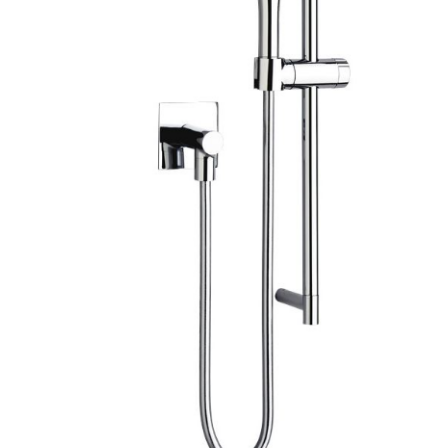
İsim
*
E-
posta
*
Daha sonraki yorumlarımda kullanılması için adım, e-
posta adresim ve site adresim bu tarayıcıya kaydedilsin.