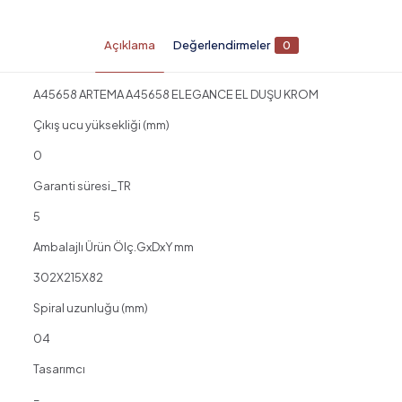
Açıklama
Değerlendirmeler
0
A45658 ARTEMA A45658 ELEGANCE EL DUŞU KROM
Çıkış ucu yüksekliği (mm)
0
Garanti süresi_TR
5
Ambalajlı Ürün Ölç.GxDxY mm
302X215X82
Spiral uzunluğu (mm)
04
Tasarımcı
–