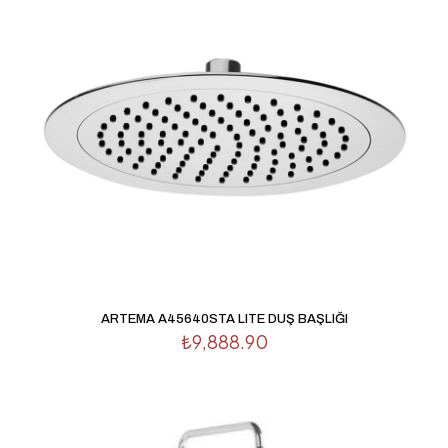
Derecelendirmeniz
*
1/5
2/5
3/5
4/5
5/5
yıldız
yıldız
yıldız
yıldız
yıldız
ARTEMA A45640STA LITE DUŞ BAŞLIĞI
İsim
*
₺
9,888.90
E-
posta
*
Daha sonraki yorumlarımda kullanılması için adım, e-
posta adresim ve site adresim bu tarayıcıya kaydedilsin.