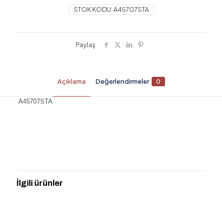
STOK KODU:
A45707STA
Paylaş
Açıklama
Değerlendirmeler
0
A45707STA
Değerlendirmeler
Henüz değerlendirme yapılmadı.
“ARTEMA A45707STA RAIN Q DUŞ
BAŞLIĞI” için yorum yapan ilk kişi siz
İlgili ürünler
olun
E-posta adresiniz yayınlanmayacak.
Gerekli alanlar
*
ile
işaretlenmişlerdir