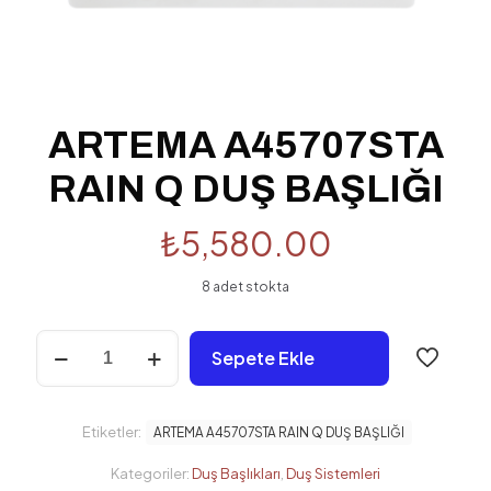
ARTEMA A45707STA
RAIN Q DUŞ BAŞLIĞI
₺
5,580.00
8 adet stokta
ARTEMA
Sepete Ekle
A45707STA
RAIN
Q
DUŞ
Etiketler:
ARTEMA A45707STA RAIN Q DUŞ BAŞLIĞI
BAŞLIĞI
adet
Kategoriler:
Duş Başlıkları
,
Duş Sistemleri