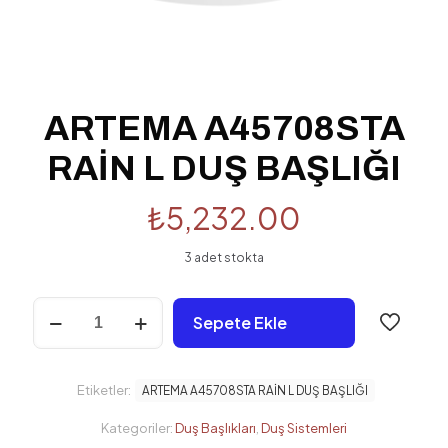
ARTEMA A45708STA
RAİN L DUŞ BAŞLIĞI
₺
5,232.00
3 adet stokta
ARTEMA
Sepete Ekle
A45708STA
RAİN
L
DUŞ
Etiketler:
ARTEMA A45708STA RAİN L DUŞ BAŞLIĞI
BAŞLIĞI
adet
Kategoriler:
Duş Başlıkları
,
Duş Sistemleri