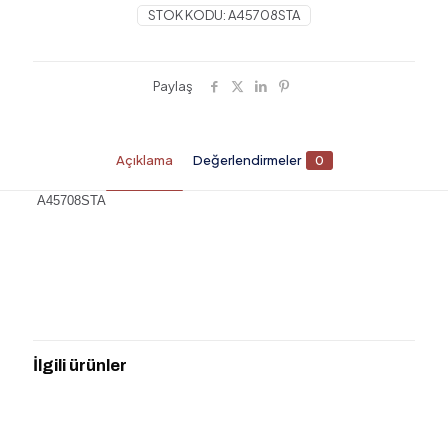
STOK KODU:
A45708STA
Paylaş
Açıklama
Değerlendirmeler
0
A45708STA
Değerlendirmeler
Henüz değerlendirme yapılmadı.
“ARTEMA A45708STA RAİN L DUŞ
BAŞLIĞI” için yorum yapan ilk kişi siz
İlgili ürünler
olun
E-posta adresiniz yayınlanmayacak.
Gerekli alanlar
*
ile
işaretlenmişlerdir