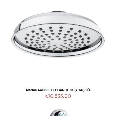
Derecelendirmeniz
*
1/5
2/5
3/5
4/5
5/5
yıldız
yıldız
yıldız
yıldız
yıldız
İsim
*
Artema A45659 ELEGANCE DUŞ BAŞLIĞI
₺
10,835.00
E-
posta
*
Daha sonraki yorumlarımda kullanılması için adım, e-
posta adresim ve site adresim bu tarayıcıya kaydedilsin.