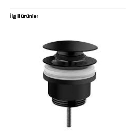
“ARTEMA A47027 ORANSAL VALF” için
yorum yapan ilk kişi siz olun
İlgili ürünler
E-posta adresiniz yayınlanmayacak.
Gerekli alanlar
*
ile
işaretlenmişlerdir
Derecelendirmeniz
*
1/5
2/5
3/5
4/5
5/5
yıldız
yıldız
yıldız
yıldız
yıldız
İsim
*