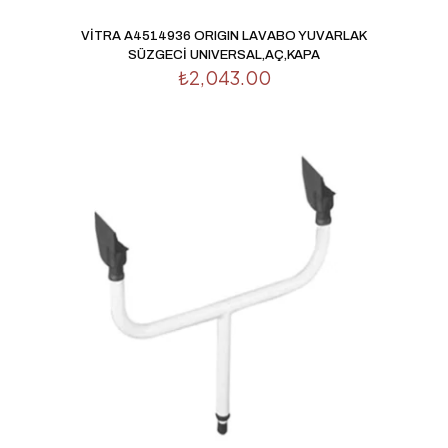
E-
VİTRA A4514936 ORIGIN LAVABO YUVARLAK
posta
*
SÜZGECİ UNIVERSAL,AÇ,KAPA
₺
2,043.00
Daha sonraki yorumlarımda kullanılması için adım, e-
posta adresim ve site adresim bu tarayıcıya kaydedilsin.