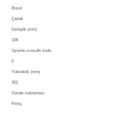
Boyut
Çanak
Genişlik (mm)
108
Uyumlu sıva-altı kodu
0
Yükseklik (mm)
352
Gövde malzemesi
Pirinç
Değerlendirmeler
Henüz değerlendirme yapılmadı.