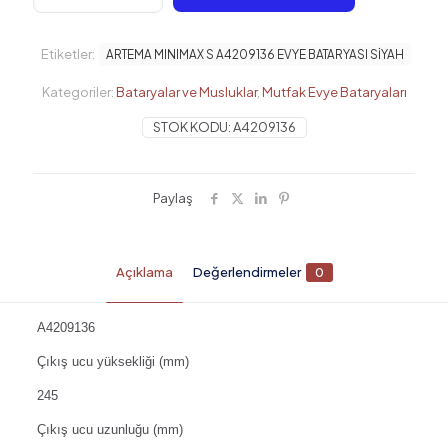
S
A4209136
EVYE
Etiketler:
ARTEMA MINIMAX S A4209136 EVYE BATARYASI SİYAH
BATARYASI
SİYAH
Kategoriler:
Bataryalar ve Musluklar
,
Mutfak Evye Bataryaları
adet
STOK KODU:
A4209136
Paylaş
Açıklama
Değerlendirmeler
0
A4209136
Çıkış ucu yüksekliği (mm)
245
Çıkış ucu uzunluğu (mm)