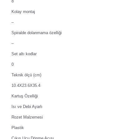
8
Kolay montaj
–
Spiralde dolanmama özelliği
–
Set altı kodlar
0
Teknik ölçü (cm)
10.4X23.6X35.4
Kartuş Özelliği
Isı ve Debi Ayarlı
Rozet Malzemesi
Plastik
Çıkış Ucu Dönme Açısı