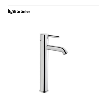
“ARTEMA MINIMAX S A4209136 EVYE
BATARYASI SİYAH” için yorum yapan
İlgili ürünler
ilk kişi siz olun
E-posta adresiniz yayınlanmayacak.
Gerekli alanlar
*
ile
işaretlenmişlerdir
Derecelendirmeniz
*
1/5
2/5
3/5
4/5
5/5
yıldız
yıldız
yıldız
yıldız
yıldız