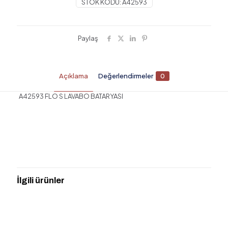
STOK KODU:
A42593
Paylaş
Açıklama
Değerlendirmeler
0
A42593 FLO S LAVABO BATARYASI
Değerlendirmeler
Henüz değerlendirme yapılmadı.
“FLO S LAVABO BATARYASI ORTA
BOY” için yorum yapan ilk kişi siz olun
İlgili ürünler
E-posta adresiniz yayınlanmayacak.
Gerekli alanlar
*
ile
işaretlenmişlerdir
Derecelendirmeniz
*