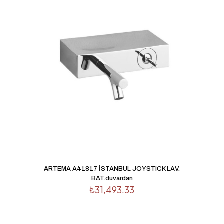
1/5
2/5
3/5
4/5
5/5
yıldız
yıldız
yıldız
yıldız
yıldız
İsim
*
E-
ARTEMA A41817 İSTANBUL JOYSTICK LAV.
posta
*
BAT.duvardan
₺
31,493.33
Daha sonraki yorumlarımda kullanılması için adım, e-
posta adresim ve site adresim bu tarayıcıya kaydedilsin.