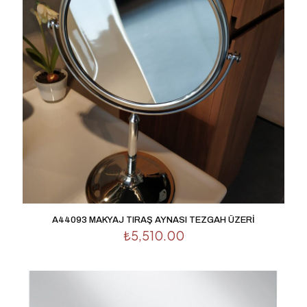
1/5
2/5
3/5
4/5
5/5
yıldız
yıldız
yıldız
yıldız
yıldız
İsim
*
E-
A44093 MAKYAJ TIRAŞ AYNASI TEZGAH ÜZERİ
posta
*
₺
5,510.00
Daha sonraki yorumlarımda kullanılması için adım, e-
posta adresim ve site adresim bu tarayıcıya kaydedilsin.