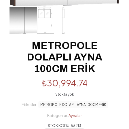
METROPOLE
DOLAPLI AYNA
100CM ERİK
₺
30,994.74
Stokta yok
Etiketler:
METROPOLE DOLAPLI AYNA 100CM ERİK
Kategoriler:
Aynalar
STOK KODU:
58213