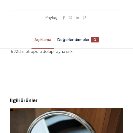
Paylaş
Açıklama
Değerlendirmeler
0
58213 metropole dolaplı ayna erik
Değerlendirmeler
Henüz değerlendirme yapılmadı.
“METROPOLE DOLAPLI AYNA 100CM
ERİK” için yorum yapan ilk kişi siz olun
İlgili ürünler
E-posta adresiniz yayınlanmayacak.
Gerekli alanlar
*
ile
işaretlenmişlerdir
Derecelendirmeniz
*