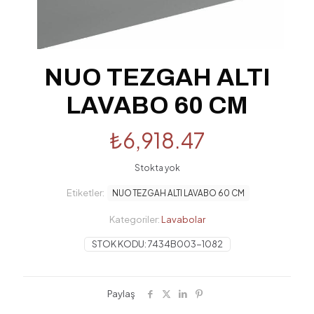
NUO TEZGAH ALTI
LAVABO 60 CM
₺
6,918.47
Stokta yok
Etiketler:
NUO TEZGAH ALTI LAVABO 60 CM
Kategoriler:
Lavabolar
STOK KODU:
7434B003-1082
Paylaş