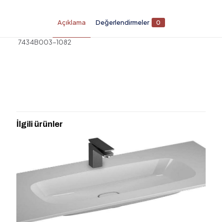
Açıklama
Değerlendirmeler
0
7434B003-1082
Değerlendirmeler
Henüz değerlendirme yapılmadı.
“NUO TEZGAH ALTI LAVABO 60 CM”
için yorum yapan ilk kişi siz olun
İlgili ürünler
E-posta adresiniz yayınlanmayacak.
Gerekli alanlar
*
ile
işaretlenmişlerdir
Derecelendirmeniz
*
1/5
2/5
3/5
4/5
5/5
yıldız
yıldız
yıldız
yıldız
yıldız