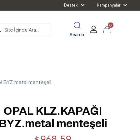
Destek
Kampanyalar
0
Search
 BYZ.metal menteşeli
OPAL KLZ.KAPAĞI
BYZ.metal menteşeli
₺
968.59