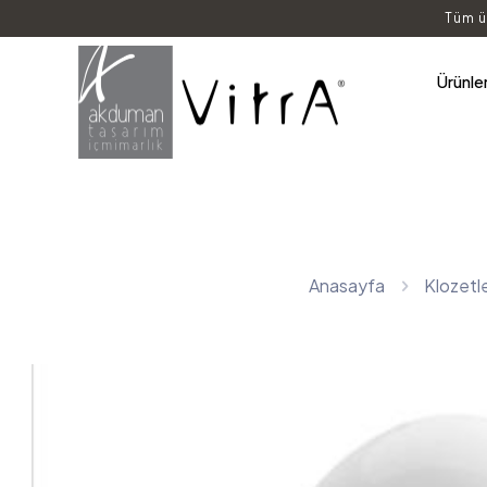
Tüm ü
Ürünle
Anasayfa
Klozetl