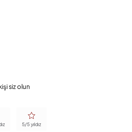
şi siz olun
dız
5/5 yıldız