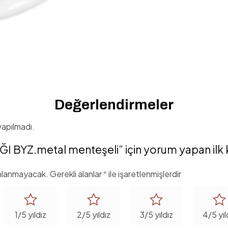
Değerlendirmeler
apılmadı.
 BYZ.metal menteşeli” için yorum yapan ilk ki
ınlanmayacak.
Gerekli alanlar
*
ile işaretlenmişlerdir
1/5 yıldız
2/5 yıldız
3/5 yıldız
4/5 yıl