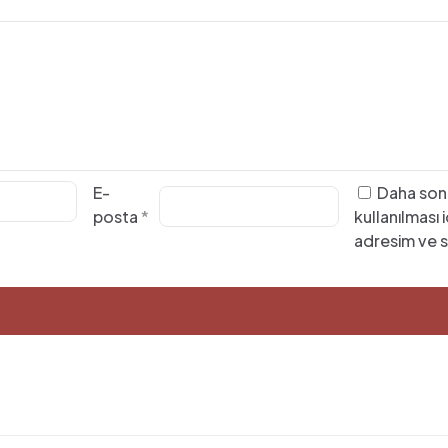
E-
Daha son
posta
*
kullanılması
adresim ve s