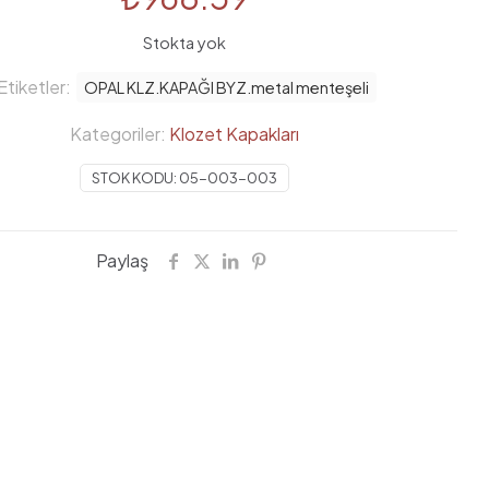
Stokta yok
Etiketler:
OPAL KLZ.KAPAĞI BYZ.metal menteşeli
Kategoriler:
Klozet Kapakları
STOK KODU:
05-003-003
Paylaş