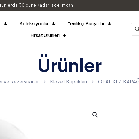
rünlerde 30 güne kadar iade imkan
r
Koleksiyonlar
Yenilikçi Banyolar
Fırsat Ürünleri
Ürünler
er ve Rezervuarlar
Klozet Kapakları
OPAL KLZ.KAPAĞI