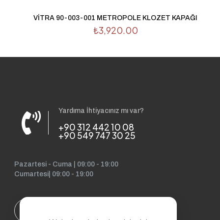
VİTRA 90-003-001 METROPOLE KLOZET KAPAĞI
₺
3,920.00
Yardıma İhtiyacınız mı var?
+90 312 442 10 08
+90 549 747 30 25
Pazartesi - Cuma | 09:00 - 19:00
Cumartesi| 09:00 - 19:00