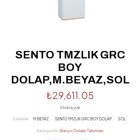
SENTO TMZLIK GRC
BOY
DOLAP,M.BEYAZ,SOL
₺
29,611.05
Stokta yok
Etiketler:
M.BEYAZ
SENTO TMZLIK GRC BOY DOLAP
SOL
Kategoriler:
Banyo Dolabı Takımları