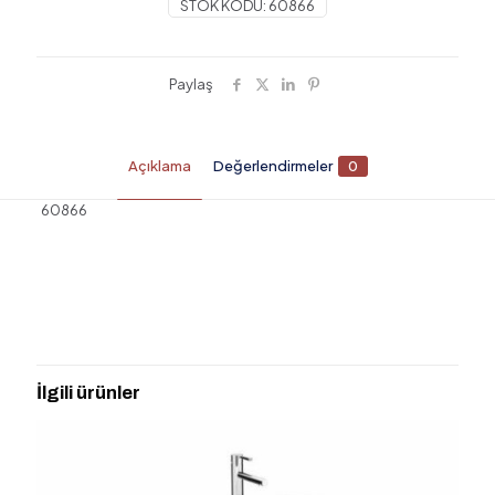
STOK KODU:
60866
Paylaş
Açıklama
Değerlendirmeler
0
60866
Değerlendirmeler
Henüz değerlendirme yapılmadı.
“SENTO TMZLIK GRC BOY
DOLAP,M.BEYAZ,SOL” için yorum
İlgili ürünler
yapan ilk kişi siz olun
E-posta adresiniz yayınlanmayacak.
Gerekli alanlar
*
ile
işaretlenmişlerdir