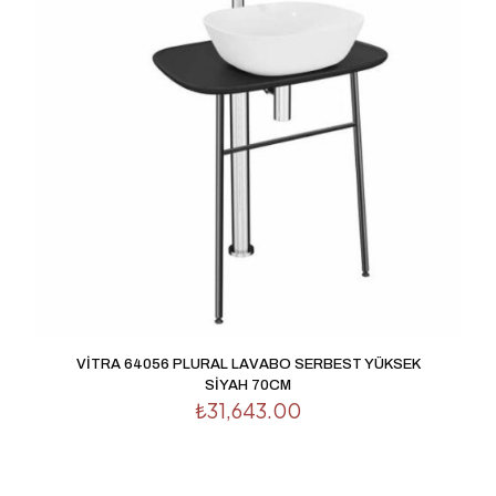
Derecelendirmeniz
*
1/5
2/5
3/5
4/5
5/5
yıldız
yıldız
yıldız
yıldız
yıldız
İsim
*
VİTRA 64056 PLURAL LAVABO SERBEST YÜKSEK
SİYAH 70CM
E-
₺
31,643.00
posta
*
Daha sonraki yorumlarımda kullanılması için adım, e-
posta adresim ve site adresim bu tarayıcıya kaydedilsin.