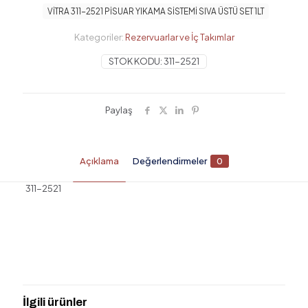
VİTRA 311-2521 PİSUAR YIKAMA SİSTEMİ SIVA ÜSTÜ SET 1LT
Kategoriler:
Rezervuarlar ve İç Takımlar
STOK KODU:
311-2521
Paylaş
Açıklama
Değerlendirmeler
0
311-2521
Değerlendirmeler
Henüz değerlendirme yapılmadı.
“VİTRA 311-2521 PİSUAR YIKAMA
SİSTEMİ SIVA ÜSTÜ SET 1LT” için
İlgili ürünler