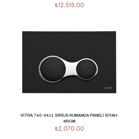
₺
12,515.00
posta
*
Daha sonraki yorumlarımda kullanılması için adım, e-
posta adresim ve site adresim bu tarayıcıya kaydedilsin.
VİTRA 740-0411 SİRİUS KUMANDA PANELİ SİYAH-
KROM
₺
2,070.00