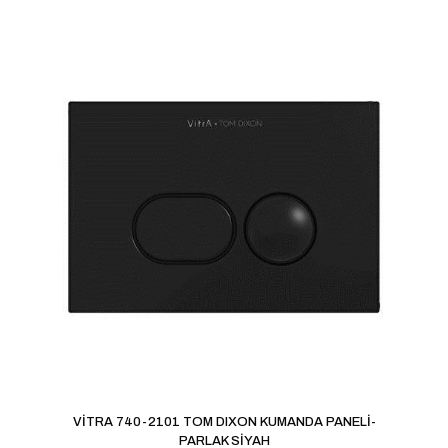
yorum yapan ilk kişi siz olun
E-posta adresiniz yayınlanmayacak.
Gerekli alanlar
*
ile
işaretlenmişlerdir
Derecelendirmeniz
*
1/5
2/5
3/5
4/5
5/5
yıldız
yıldız
yıldız
yıldız
yıldız
İsim
*
VİTRA 740-2101 TOM DIXON KUMANDA PANELİ-
PARLAK SİYAH
E-