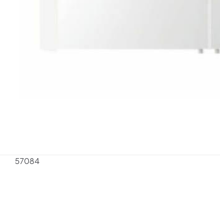
57084
Henüz değerlendirme y