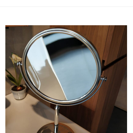
SSİC DOLAPLI AYNA 100 CM BEYAZ” için yorum
ınlanmayacak.
Gerekli alanlar
*
ile işaretlenmişlerdir
1/5 yıldız
2/5 yıldız
3/5 yıldız
4/5 yıl
E-
Daha son
posta
*
kullanılması
adresim ve s