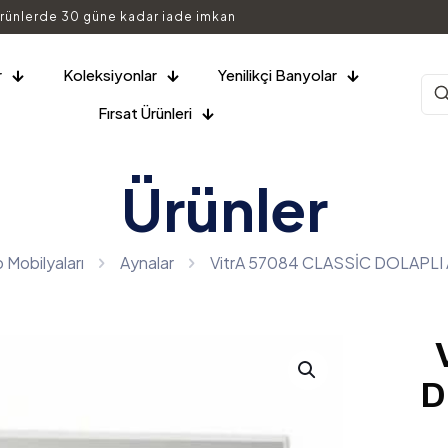
rünlerde 30 güne kadar iade imkan
r
Koleksiyonlar
Yenilikçi Banyolar
Fırsat Ürünleri
Ürünler
 Mobilyaları
Aynalar
VitrA 57084 CLASSİC DOLAPLI
D