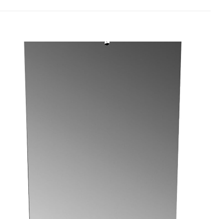
 yapan ilk kişi
dız
5/5 yıldız
raki yorumlarımda
 için adım, e-posta
ite adresim bu