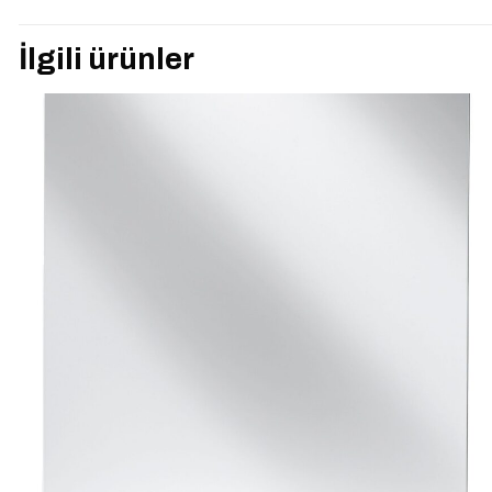
“VitrA 57084 CLA
İlgili ürünler
siz olun
E-posta adresiniz yay
Derecelendirmeniz
*
İsim
*