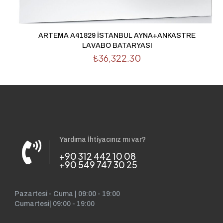
tarayıcıya kaydedilsin.
ARTEMA A41829 İSTANBUL AYNA+ANKASTRE
LAVABO BATARYASI
₺
36,322.30
Yardıma İhtiyacınız mı var?
+90 312 442 10 08
+90 549 747 30 25
Pazartesi - Cuma | 09:00 - 19:00
Cumartesi| 09:00 - 19:00