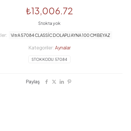
₺
13,006.72
Stokta yok
ler:
VitrA 57084 CLASSİC DOLAPLI AYNA 100 CM BEYAZ
Kategoriler:
Aynalar
STOK KODU:
57084
Paylaş