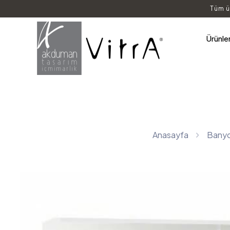
Tüm ü
Ürünle
Anasayfa
Banyo