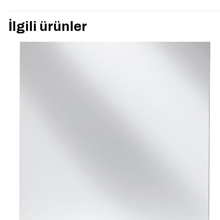
“VİTRA 64104 EQU
İlgili ürünler
olun
E-posta adresiniz yay
Derecelendirmeniz
*
İsim
*