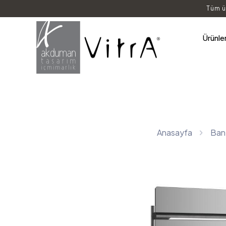
Tüm ü
Ürünle
Anasayfa
Bany