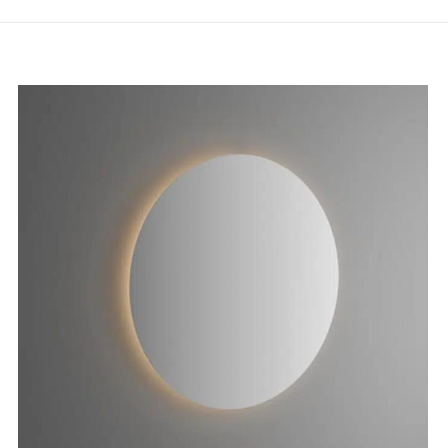
AL AYDINLATMALI AYNA 60 CM” için yorum yapa
ınlanmayacak.
Gerekli alanlar
*
ile işaretlenmişlerdir
1/5 yıldız
2/5 yıldız
3/5 yıldız
4/5 yıl
E-
Daha son
posta
*
kullanılması
adresim ve s