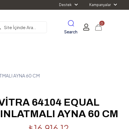
Destek
Kampanyalar
0
Search
TMALI AYNA 60 CM
VİTRA 64104 EQUAL
INLATMALI AYNA 60 CM
₺
16,916.12