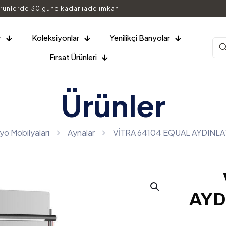
rünlerde 30 güne kadar iade imkan
r
Koleksiyonlar
Yenilikçi Banyolar
Fırsat Ürünleri
Ürünler
o Mobilyaları
Aynalar
VİTRA 64104 EQUAL AYDINLA
AYD