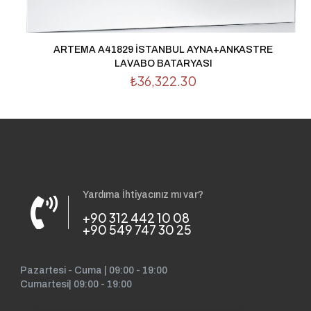
tarayıcıya kaydedilsin.
ARTEMA A41829 İSTANBUL AYNA+ANKASTRE
LAVABO BATARYASI
₺
36,322.30
Yardıma İhtiyacınız mı var?
+90 312 442 10 08
+90 549 747 30 25
Pazartesi - Cuma | 09:00 - 19:00
Cumartesi| 09:00 - 19:00