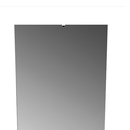
n ilk kişi siz
dız
5/5 yıldız
raki yorumlarımda
 için adım, e-posta
ite adresim bu