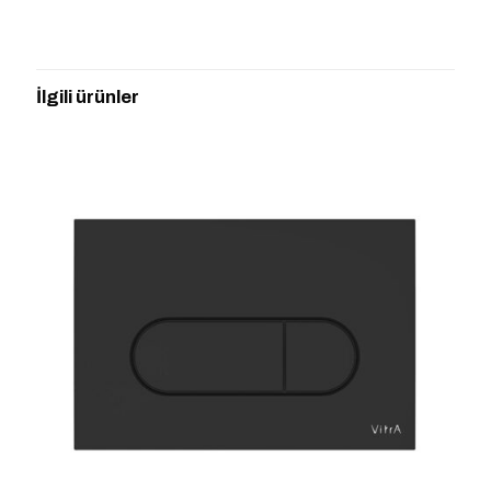
Henüz değerlendirme yapılmadı.
“VitrA 740-2325 ROOT SQUARE
KUMANDA PANELİ,FIRCALI ALTIN” için
İlgili ürünler
yorum yapan ilk kişi siz olun
E-posta adresiniz yayınlanmayacak.
Gerekli alanlar
*
ile
işaretlenmişlerdir
Derecelendirmeniz
*
1/5
2/5
3/5
4/5
5/5
yıldız
yıldız
yıldız
yıldız
yıldız