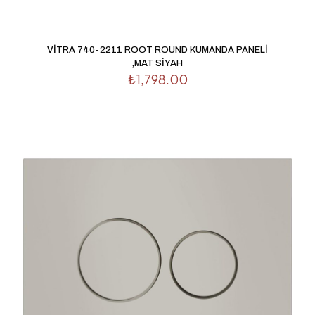
İsim
*
VİTRA 740-2211 ROOT ROUND KUMANDA PANELİ
,MAT SİYAH
E-
₺
1,798.00
posta
*
Daha sonraki yorumlarımda kullanılması için adım, e-
posta adresim ve site adresim bu tarayıcıya kaydedilsin.