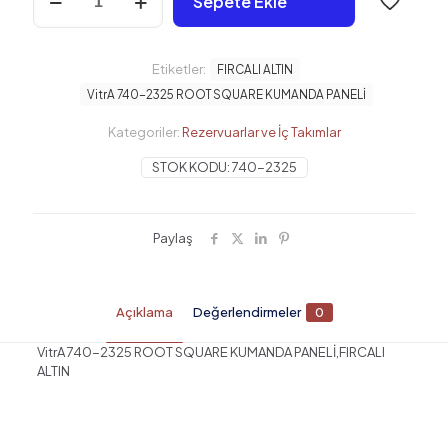
Sepete Ekle
740-
2325
ROOT
SQUARE
Etiketler:
FIRCALI ALTIN
KUMANDA
VitrA 740-2325 ROOT SQUARE KUMANDA PANELİ
PANELİ,FIRCALI
ALTIN
Kategoriler:
Rezervuarlar ve İç Takımlar
adet
STOK KODU:
740-2325
Paylaş
Açıklama
Değerlendirmeler
0
VitrA 740-2325 ROOT SQUARE KUMANDA PANELİ,FIRCALI
ALTIN
Değerlendirmeler