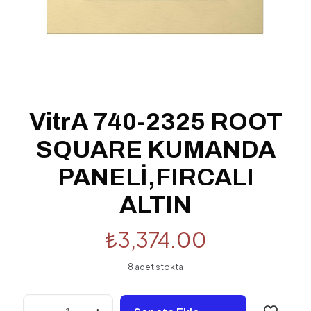
VitrA 740-2325 ROOT
SQUARE KUMANDA
PANELİ,FIRCALI
ALTIN
₺
3,374.00
8 adet stokta
VitrA