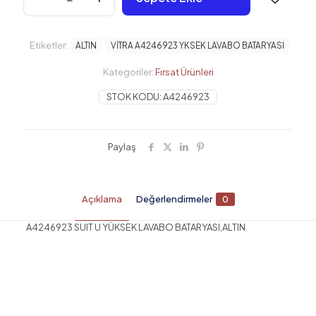
YKSEK
LAVABO
BATARYASI,ALTIN
Etiketler:
ALTIN
VİTRA A4246923 YKSEK LAVABO BATARYASI
adet
Kategoriler:
Fırsat Ürünleri
STOK KODU:
A4246923
Paylaş
Açıklama
Değerlendirmeler
0
A4246923 SUIT U YÜKSEK LAVABO BATARYASI,ALTIN
Değerlendirmeler
Henüz değerlendirme yapılmadı.
“VİTRA A4246923 YKSEK LAVABO