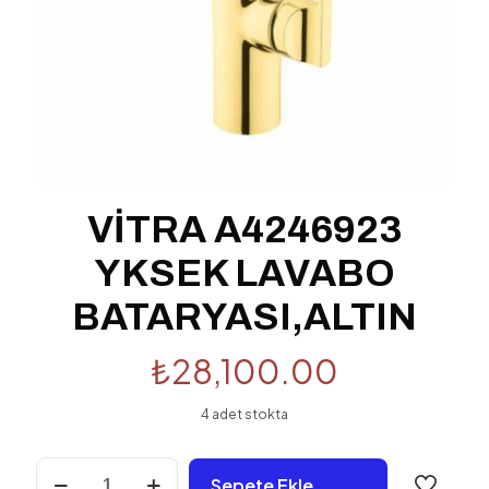
VİTRA A4246923
YKSEK LAVABO
BATARYASI,ALTIN
₺
28,100.00
4 adet stokta
VİTRA
Sepete Ekle
A4246923