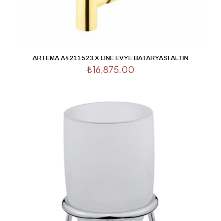
İsim
*
E-
posta
*
Daha sonraki yorumlarımda kullanılması için adım, e-
posta adresim ve site adresim bu tarayıcıya kaydedilsin.
ARTEMA A4211523 X LINE EVYE BATARYASI ALTIN
₺
16,875.00