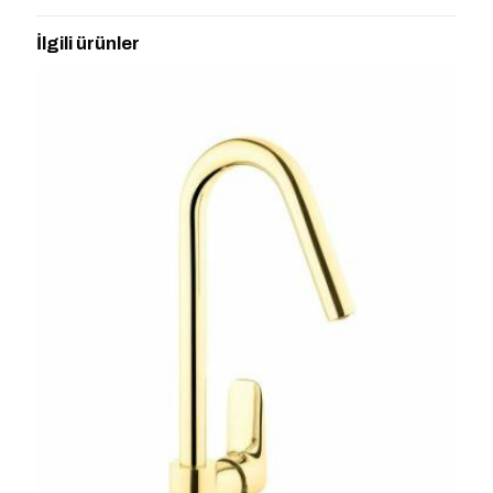
BATARYASI,ALTIN” için yorum yapan
İlgili ürünler
ilk kişi siz olun
E-posta adresiniz yayınlanmayacak.
Gerekli alanlar
*
ile
işaretlenmişlerdir
Derecelendirmeniz
*
1/5
2/5
3/5
4/5
5/5
yıldız
yıldız
yıldız
yıldız
yıldız