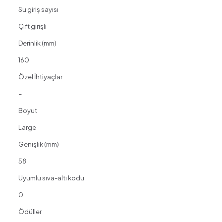
Su giriş sayısı
Çift girişli
Derinlik (mm)
160
Özel İhtiyaçlar
–
Boyut
Large
Genişlik (mm)
58
Uyumlu sıva-altı kodu
0
Ödüller