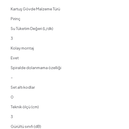
Kartuş Gövde Malzeme Türü
Pirinç
Su Tüketim Değeri (L/dk)
3
Kolay montaj
Evet
Spiralde dolanmama özelliği
–
Set altı kodlar
0
Teknik ölçü (cm)
3
Gürültü sınıfı (dB)