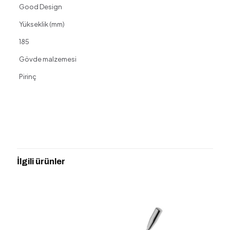
Good Design
Yükseklik (mm)
185
Gövde malzemesi
Pirinç
Değerlendirmeler
Henüz değerlendirme yapılmadı.
“VİTRA A42556 ORİGİN LAVABO
BATARYASI” için yorum yapan ilk kişi siz
İlgili ürünler
olun
E-posta adresiniz yayınlanmayacak.
Gerekli alanlar
*
ile
işaretlenmişlerdir
Derecelendirmeniz
*