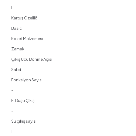
I
Kartuş Özelliği
Basic
Rozet Malzemesi
Zamak
Çıkış Ucu Dönme Açısı
Sabit
Fonksiyon Sayısı
–
El Duşu Çıkışı
–
Su çıkış sayısı
1