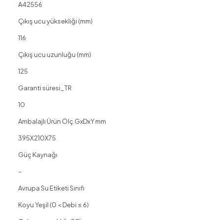
A42556
Çıkış ucu yüksekliği (mm)
116
Çıkış ucu uzunluğu (mm)
125
Garanti süresi_TR
10
Ambalajlı Ürün Ölç.GxDxY mm
395X210X75
Güç Kaynağı
–
Avrupa Su Etiketi Sınıfı
Koyu Yeşil (0 < Debi ≤ 6)