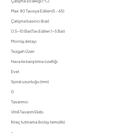
Çalışma sıcaklığı (°C)
Max: 80 Tavsiye Edilen(5 – 65)
Çalışma basıncı (bar)
0,5-10 Bar(Tav.Edilen:1-5 Bar)
Montaj detayı
Tezgah Üzeri
Hava ile karıştırma özelliği
Evet
Spiral uzunluğu (mm)
0
Tasarımcı
VitrA Tasarım Ekibi
Kireç tutmama (kolay temizlik)
–