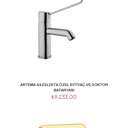
1/5
2/5
3/5
4/5
5/5
yıldız
yıldız
yıldız
yıldız
yıldız
İsim
*
ARTEMA A42312STA ÖZEL İHTİYAÇ VE DOKTOR
BATARYASI
E-
₺
9,233.00
posta
*
Daha sonraki yorumlarımda kullanılması için adım, e-
posta adresim ve site adresim bu tarayıcıya kaydedilsin.