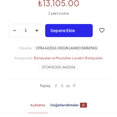
₺
13,105.00
2 adet stokta
VİTRA
Sepete Ekle
A42556
ORİGİN
LAVABO
BATARYASI
Etiketler:
VİTRA A42556 ORİGİN LAVABO BATARYASI
adet
Kategoriler:
Bataryalar ve Musluklar
,
Lavabo Bataryaları
STOK KODU:
A42556
Paylaş
Açıklama
Değerlendirmeler
0