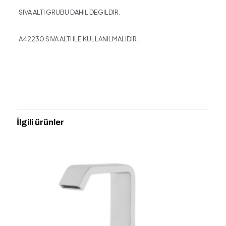
SIVA ALTI GRUBU DAHIL DEGILDIR.
A42230 SIVA ALTI ILE KULLANILMALIDIR.
Değerlendirmeler
Henüz değerlendirme yapılmadı.
“VİTRA A4258136 ORIGIN ANKASTRE
LAVABO BATARYASI,SİYAH” için
İlgili ürünler
yorum yapan ilk kişi siz olun
E-posta adresiniz yayınlanmayacak.
Gerekli alanlar
*
ile
işaretlenmişlerdir
Derecelendirmeniz
*
1/5
2/5
3/5
4/5
5/5
yıldız
yıldız
yıldız
yıldız
yıldız