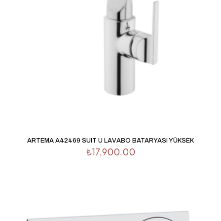
İsim
*
E-
posta
*
ARTEMA A42469 SUIT U LAVABO BATARYASI YÜKSEK
Daha sonraki yorumlarımda kullanılması için adım, e-
₺
17,900.00
posta adresim ve site adresim bu tarayıcıya kaydedilsin.