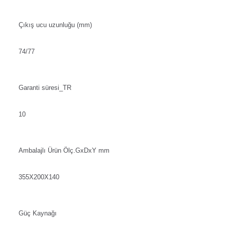
Çıkış ucu uzunluğu (mm)
74/77
Garanti süresi_TR
10
Ambalajlı Ürün Ölç.GxDxY mm
355X200X140
Güç Kaynağı