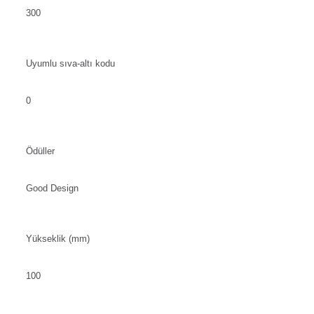
300
Uyumlu sıva-altı kodu
0
Ödüller
Good Design
Yükseklik (mm)
100