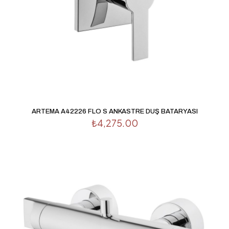
İsim
*
ARTEMA A42226 FLO S ANKASTRE DUŞ BATARYASI
₺
4,275.00
E-
posta
*
Daha sonraki yorumlarımda kullanılması için adım, e-
posta adresim ve site adresim bu tarayıcıya kaydedilsin.