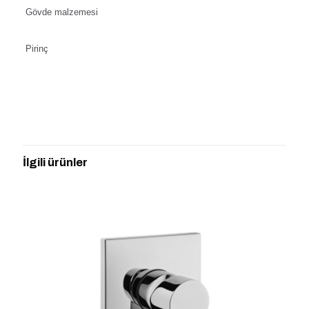
Gövde malzemesi
Pirinç
Değerlendirmeler
Henüz değerlendirme yapılmadı.
“VİTRA A42619 ORİGİN BANYO
BATARYASI” için yorum yapan ilk kişi siz
İlgili ürünler
olun
E-posta adresiniz yayınlanmayacak.
Gerekli alanlar
*
ile
işaretlenmişlerdir
Derecelendirmeniz
*
1/5
2/5
3/5
4/5
5/5
yıldız
yıldız
yıldız
yıldız
yıldız