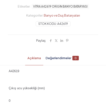
Etiketler:
VİTRA A42619 ORİGİN BANYO BATARYASI
Kategoriler:
Banyo ve Duş Bataryaları
STOK KODU:
A42619
Paylaş
Açıklama
Değerlendirmeler
0
A42619
Çıkış ucu yüksekliği (mm)
0