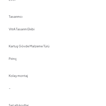
Tasarımcı
VitrA Tasarım Ekibi
Kartuş Gövde Malzeme Türü
Pirinç
Kolay montaj
–
Set altı kodlar