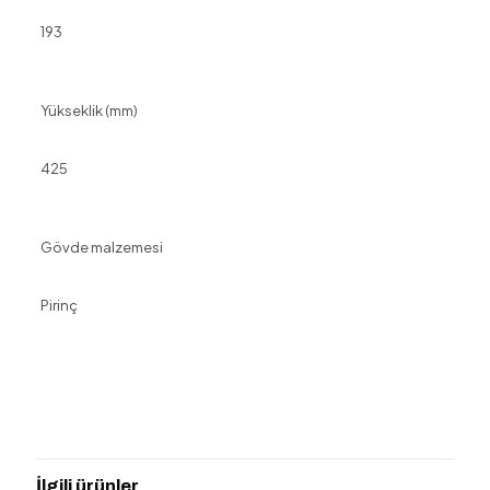
193
Yükseklik (mm)
425
Gövde malzemesi
Pirinç
Değerlendirmeler
Henüz değerlendirme yapılmadı.
“VitrA A4289125 ORIGIN CLASSIC 3
DELIKLI LAV.BAT.FIRCALI ALTIN” için
İlgili ürünler