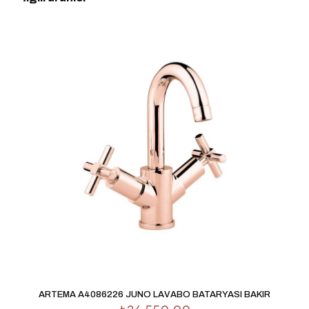
yorum yapan ilk kişi siz olun
E-posta adresiniz yayınlanmayacak.
Gerekli alanlar
*
ile
işaretlenmişlerdir
Derecelendirmeniz
*
1/5
2/5
3/5
4/5
5/5
yıldız
yıldız
yıldız
yıldız
yıldız
İsim
*
ARTEMA A4086226 JUNO LAVABO BATARYASI BAKIR