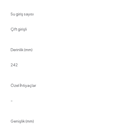
Su giriş sayısı
Çift girişli
Derinlik (mm)
242
Özel İhtiyaçlar
–
Genişlik (mm)