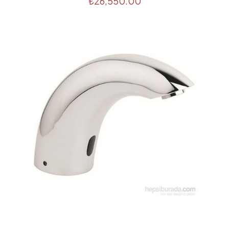
₺
26,550.00
E-
posta
*
Daha sonraki yorumlarımda kullanılması için adım, e-
posta adresim ve site adresim bu tarayıcıya kaydedilsin.