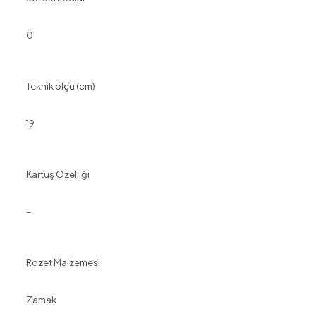
0
Teknik ölçü (cm)
19
Kartuş Özelliği
–
Rozet Malzemesi
Zamak