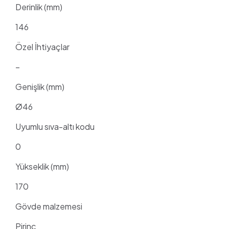
Derinlik (mm)
146
Özel İhtiyaçlar
–
Genişlik (mm)
Ø46
Uyumlu sıva-altı kodu
0
Yükseklik (mm)
170
Gövde malzemesi
Pirinç