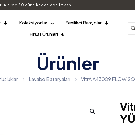
000 TL Üzeri ÜCRETSİZ KARGO
r
Koleksiyonlar
Yenilikçi Banyolar
Fırsat Ürünleri
Ürünler
Musluklar
Lavabo Bataryaları
VitrA A43009 FLOW S
Vi
YÜ