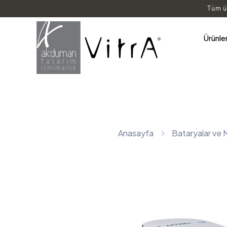
3
Ürünle
Anasayfa
Bataryalar ve 