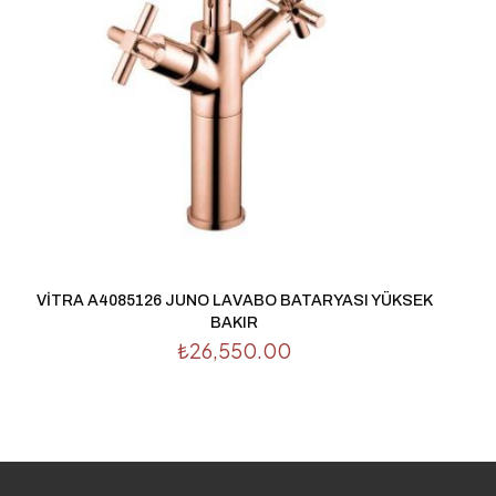
raki yorumlarımda
 için adım, e-posta
ite adresim bu
VİTRA A4085126 JUNO LAVABO BATARYASI YÜKSEK
BAKIR
₺
26,550.00