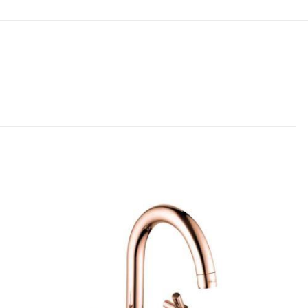
olun
dız
5/5 yıldız