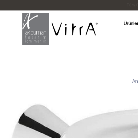
3
Ürünle
An