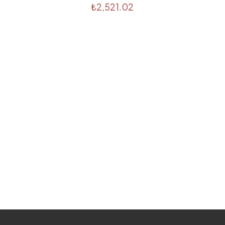
₺
2,521.02
E-
Daha son
posta
*
kullanılması
adresim ve s