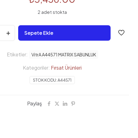
2 adet stokta
Sepete Ekle
K
Etiketler:
VitrA A44571 MATRIX SABUNLUK
Kategoriler:
Fırsat Ürünleri
STOK KODU:
A44571
Paylaş