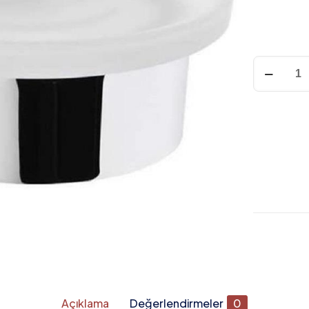
VitrA
A44571
MATRIX
SABUNLU
adet
Açıklama
Değerlendirmeler
0