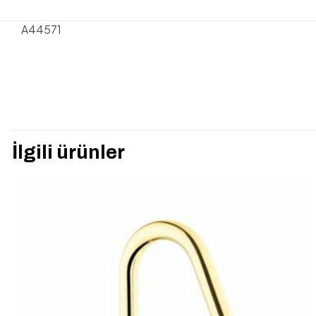
A44571
Henüz değerlendirme y
“VitrA A44571 MA
İlgili ürünler
E-posta adresiniz yay
Derecelendirmeniz
*