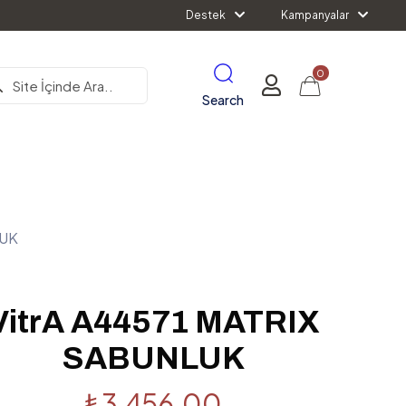
Destek
Kampanyalar
0
Search
LUK
VitrA A44571 MATRIX
SABUNLUK
₺
3,456.00