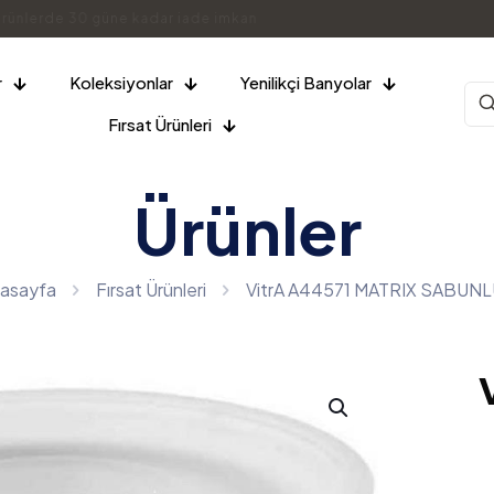
000 TL Üzeri ÜCRETSİZ KARGO
r
Koleksiyonlar
Yenilikçi Banyolar
Fırsat Ürünleri
Ürünler
asayfa
Fırsat Ürünleri
VitrA A44571 MATRIX SABUN