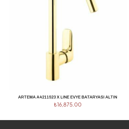
İsim
*
tarayıcıya kaydedilsin.
ARTEMA A4211523 X LINE EVYE BATARYASI ALTIN
₺
16,875.00