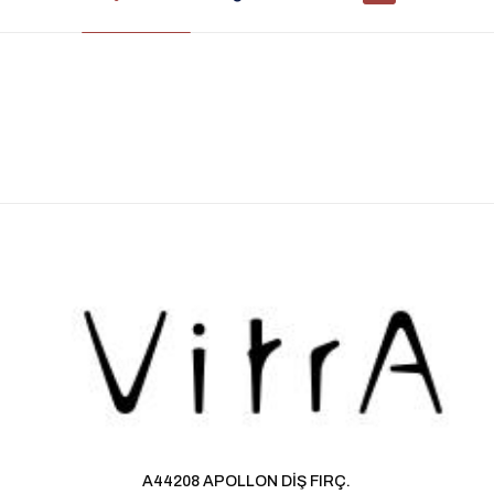
Değerlendirmeler
apılmadı.
TRIX SABUNLUK” için yorum yapan ilk kişi siz 
ınlanmayacak.
Gerekli alanlar
*
ile işaretlenmişlerdir
1/5 yıldız
2/5 yıldız
3/5 yıldız
4/5 yıl
A44208 APOLLON DİŞ FIRÇ.