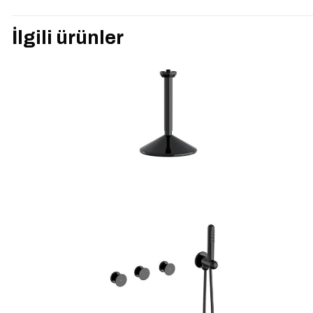
“VitrA A4579625
İlgili ürünler
yorum yapan ilk ki
E-posta adresiniz yay
Derecelendirmeniz
*
İsim
*