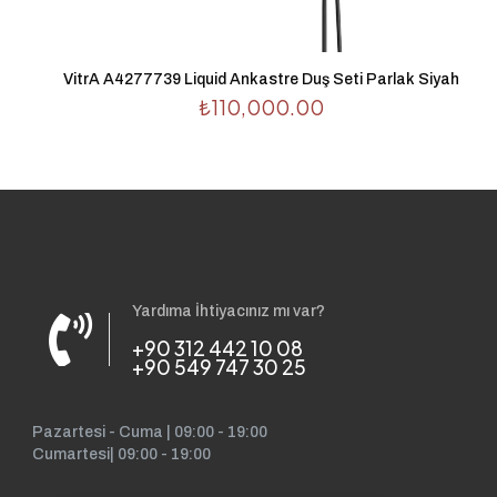
tarayıcıya kaydedilsin.
VitrA A4277739 Liquid Ankastre Duş Seti Parlak Siyah
₺
110,000.00
Yardıma İhtiyacınız mı var?
+90 312 442 10 08
+90 549 747 30 25
Pazartesi - Cuma | 09:00 - 19:00
Cumartesi| 09:00 - 19:00