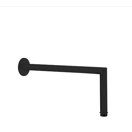
 ORIGIN CLASSIC SÜRGÜLÜ EL DUS TAKIMI F.A
şi siz olun
ınlanmayacak.
Gerekli alanlar
*
ile işaretlenmişlerdir
1/5 yıldız
2/5 yıldız
3/5 yıldız
4/5 yıl
E-
Daha son
posta
*
kullanılması
adresim ve s