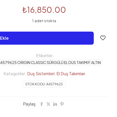
₺
16,850.00
1 adet stokta
Ekle
Etiketler:
 A4579625 ORIGIN CLASSIC SÜRGÜLÜ EL DUS TAKIMI F.ALTIN
Kategoriler:
Duş Sistemleri
,
El Duş Takımları
STOK KODU:
A4579625
Paylaş