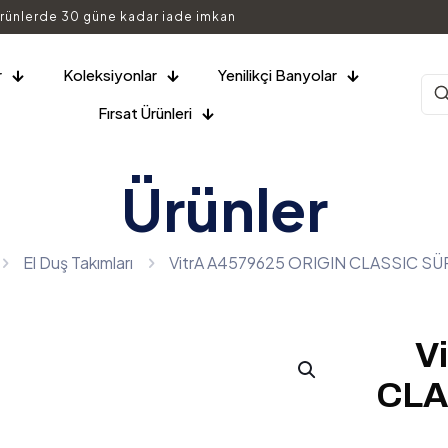
rünlerde 30 güne kadar iade imkan
r
Koleksiyonlar
Yenilikçi Banyolar
Fırsat Ürünleri
Ürünler
El Duş Takımları
VitrA A4579625 ORIGIN CLASSIC SÜ
V
CLA