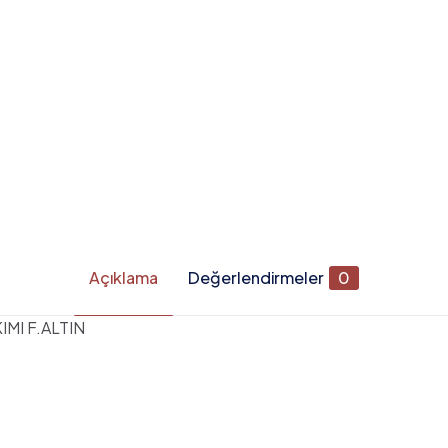
Açıklama
Değerlendirmeler
0
MI F.ALTIN
Değerlendirmeler
apılmadı.