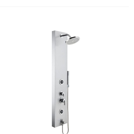
LTIN” için
dız
5/5 yıldız
raki yorumlarımda
 için adım, e-posta
ite adresim bu