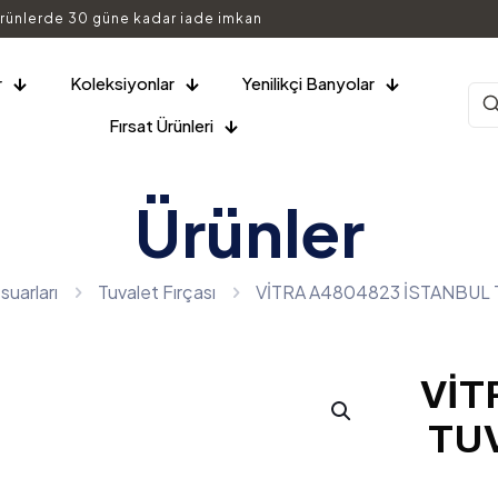
rünlerde 30 güne kadar iade imkan
r
Koleksiyonlar
Yenilikçi Banyolar
Fırsat Ürünleri
Ürünler
uarları
Tuvalet Fırçası
VİTRA A4804823 İSTANBUL 
VİT
TUV