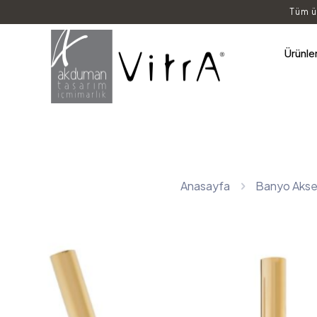
Tüm ü
Ürünle
Anasayfa
Banyo Akses