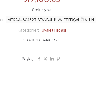
Stokta yok
ler:
VİTRA A4804823 İSTANBUL TUVALET FIRÇALIĞI ALTIN
Kategoriler:
Tuvalet Fırçası
STOK KODU:
A4804823
Paylaş