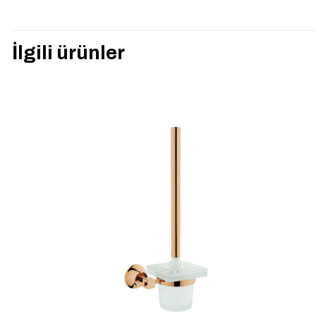
Henüz değerlendirme y
“VİTRA A4804823
İlgili ürünler
kişi siz olun
E-posta adresiniz yay
Derecelendirmeniz
*
İsim
*