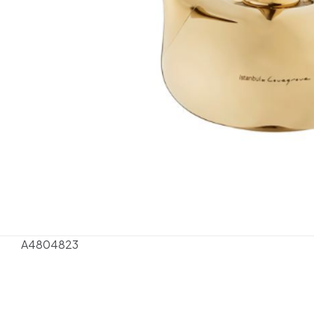
A4804823