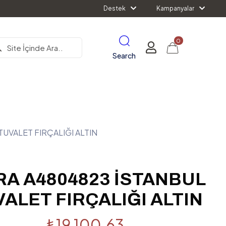
Destek
Kampanyalar
0
Search
TUVALET FIRÇALIĞI ALTIN
RA A4804823 İSTANBUL
ALET FIRÇALIĞI ALTIN
₺
19,100.63