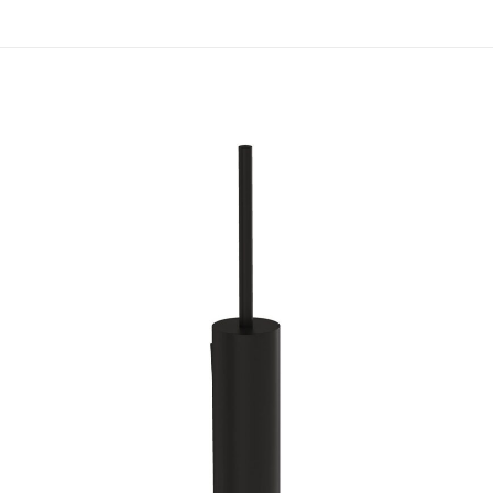
apılmadı.
 İSTANBUL TUVALET FIRÇALIĞI ALTIN” için yo
ınlanmayacak.
Gerekli alanlar
*
ile işaretlenmişlerdir
1/5 yıldız
2/5 yıldız
3/5 yıldız
4/5 yıl
E-
Daha son
posta
*
kullanılması