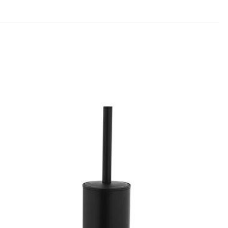
rum yapan ilk
dız
5/5 yıldız
raki yorumlarımda
 için adım, e-posta