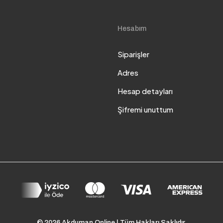
Hesabım
Siparişler
Adres
Hesap detayları
Şifremi unuttum
© 2026 Akduman Online | Tüm Hakları Saklıdır.