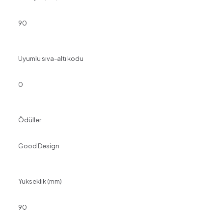
90
Uyumlu sıva-altı kodu
0
Ödüller
Good Design
Yükseklik (mm)
90