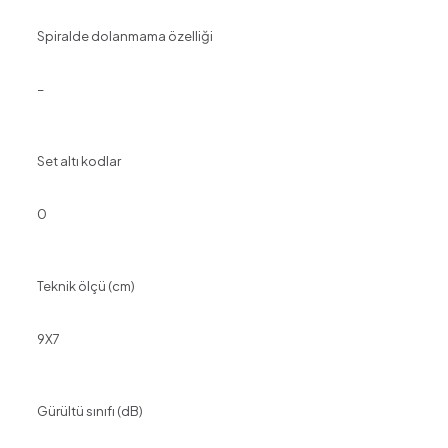
Spiralde dolanmama özelliği
–
Set altı kodlar
0
Teknik ölçü (cm)
9X7
Gürültü sınıfı (dB)