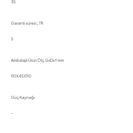
35
Garanti süresi_TR
5
Ambalajlı Ürün Ölç.GxDxY mm
110X45X110
Güç Kaynağı
–