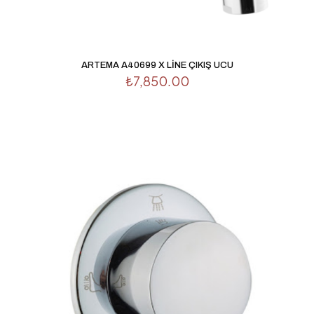
ARTEMA A40699 X LİNE ÇIKIŞ UCU
₺
7,850.00
İsim
*
E-
posta
*
Daha sonraki yorumlarımda kullanılması için adım, e-
posta adresim ve site adresim bu tarayıcıya kaydedilsin.