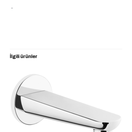
–
Değerlendirmeler
Henüz değerlendirme yapılmadı.
“VitrA Origin A42625 Ankastre El Duşu
Çıkışı, Krom” için yorum yapan ilk kişi
İlgili ürünler
siz olun
E-posta adresiniz yayınlanmayacak.
Gerekli alanlar
*
ile
işaretlenmişlerdir
Derecelendirmeniz
*
1/5
2/5
3/5
4/5
5/5
yıldız
yıldız
yıldız
yıldız
yıldız