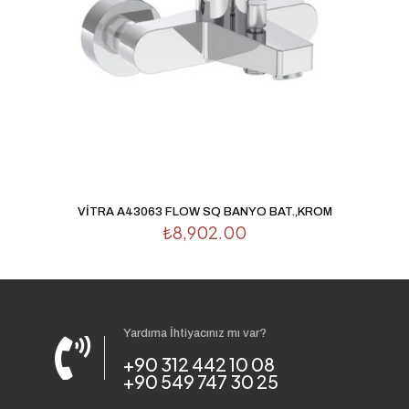
VİTRA A43063 FLOW SQ BANYO BAT.,KROM
₺
8,902.00
Yardıma İhtiyacınız mı var?
+90 312 442 10 08
+90 549 747 30 25