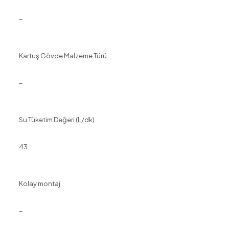
–
Kartuş Gövde Malzeme Türü
–
Su Tüketim Değeri (L/dk)
43
Kolay montaj
–