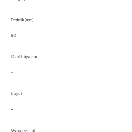
Derinlik (mm)
80
Özel İhtiyaçlar
–
Boyut
–
Genişlik (mm)