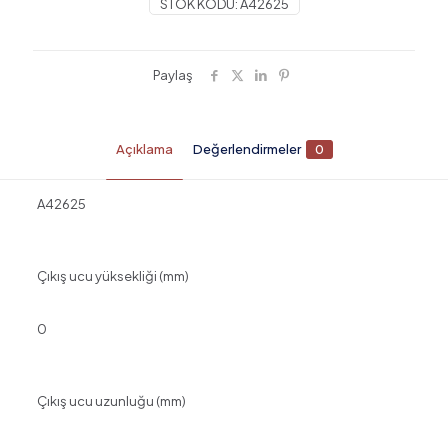
STOK KODU:
A42625
Paylaş
Açıklama
Değerlendirmeler
0
A42625
Çıkış ucu yüksekliği (mm)
0
Çıkış ucu uzunluğu (mm)