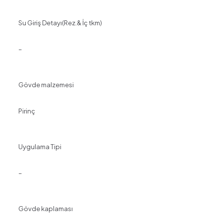
Su Giriş Detayı(Rez.& İç tkm)
–
Gövde malzemesi
Pirinç
Uygulama Tipi
–
Gövde kaplaması