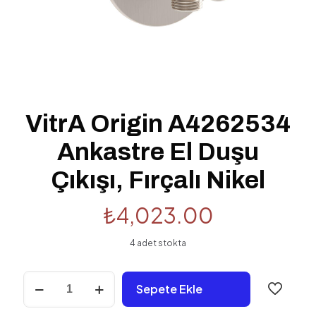
VitrA Origin A4262534
Ankastre El Duşu
Çıkışı, Fırçalı Nikel
₺
4,023.00
4 adet stokta
VitrA
Sepete Ekle
Origin
A4262534