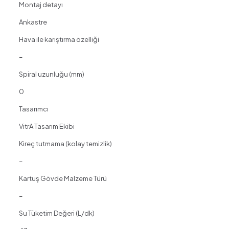
Montaj detayı
Ankastre
Hava ile karıştırma özelliği
–
Spiral uzunluğu (mm)
0
Tasarımcı
VitrA Tasarım Ekibi
Kireç tutmama (kolay temizlik)
–
Kartuş Gövde Malzeme Türü
–
Su Tüketim Değeri (L/dk)