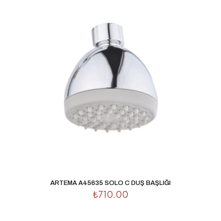
işaretlenmişlerdir
Derecelendirmeniz
*
1/5
2/5
3/5
4/5
5/5
yıldız
yıldız
yıldız
yıldız
yıldız
İsim
*
ARTEMA A45635 SOLO C DUŞ BAŞLIĞI
₺
710.00
E-
posta
*
Daha sonraki yorumlarımda kullanılması için adım, e-