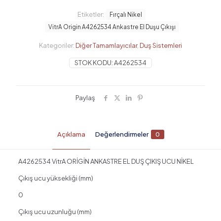
Ankastre
El
Etiketler:
Fırçalı Nikel
Duşu
VitrA Origin A4262534 Ankastre El Duşu Çıkışı
Çıkışı,
Fırçalı
Kategoriler:
Diğer Tamamlayıcılar
,
Duş Sistemleri
Nikel
adet
STOK KODU:
A4262534
Paylaş
Açıklama
Değerlendirmeler
0
A4262534 VitrA ORİGİN ANKASTRE EL DUŞ ÇIKIŞ UCU NİKEL
Çıkış ucu yüksekliği (mm)
0
Çıkış ucu uzunluğu (mm)