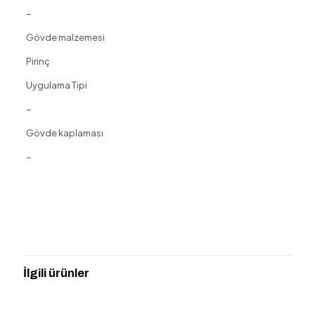
–
Gövde malzemesi
Pirinç
Uygulama Tipi
–
Gövde kaplaması
–
Değerlendirmeler
Henüz değerlendirme yapılmadı.
“VitrA Origin A4262534 Ankastre El
Duşu Çıkışı, Fırçalı Nikel” için yorum
İlgili ürünler
yapan ilk kişi siz olun
E-posta adresiniz yayınlanmayacak.
Gerekli alanlar
*
ile