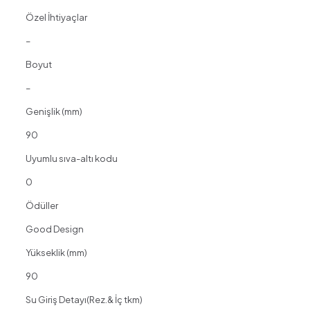
Özel İhtiyaçlar
–
Boyut
–
Genişlik (mm)
90
Uyumlu sıva-altı kodu
0
Ödüller
Good Design
Yükseklik (mm)
90
Su Giriş Detayı(Rez.& İç tkm)