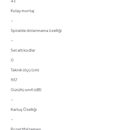
43
Kolay montaj
–
Spiralde dolanmama özelliği
–
Set altı kodlar
0
Teknik ölçü (cm)
9X7
Gürültü sınıfı (dB)
–
Kartuş Özelliği
–
Rozet Malzemesi