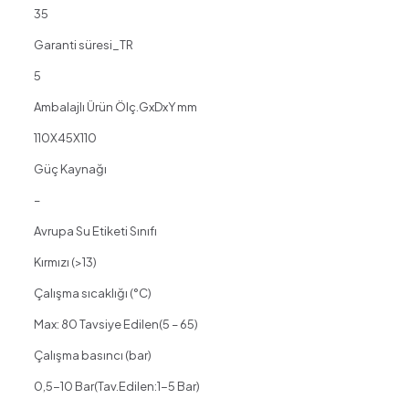
35
Garanti süresi_TR
5
Ambalajlı Ürün Ölç.GxDxY mm
110X45X110
Güç Kaynağı
–
Avrupa Su Etiketi Sınıfı
Kırmızı (>13)
Çalışma sıcaklığı (°C)
Max: 80 Tavsiye Edilen(5 – 65)
Çalışma basıncı (bar)
0,5-10 Bar(Tav.Edilen:1-5 Bar)