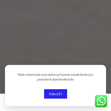
Web sitemizde size daha iyi hizmet verebilmek için
çerezler kullanılmaktadır.
Kabul Et
0
0