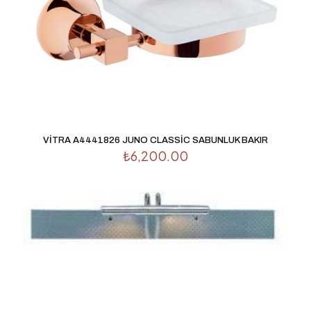
1/5
2/5
3/5
4/5
5/5
yıldız
yıldız
yıldız
yıldız
yıldız
VİTRA A4441826 JUNO CLASSİC SABUNLUK BAKIR
₺
6,200.00
İsim
*
E-
posta
*
Daha sonraki yorumlarımda kullanılması için adım, e-
posta adresim ve site adresim bu tarayıcıya kaydedilsin.