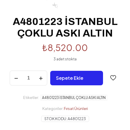
A4801223 İSTANBUL
ÇOKLU ASKI ALTIN
₺
8,520.00
3 adet stokta
A4801223
Sepete Ekle
İSTANBUL
ÇOKLU
ASKI
ALTIN
Etiketler:
A4801223 İSTANBUL ÇOKLU ASKI ALTIN
adet
Kategoriler:
Fırsat Ürünleri
STOK KODU:
A4801223