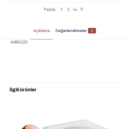
Paylaş
Açıklama
Değerlendirmeler
0
A4801223
Değerlendirmeler
Henüz değerlendirme yapılmadı.
“A4801223 İSTANBUL ÇOKLU ASKI
ALTIN” için yorum yapan ilk kişi siz olun
İlgili ürünler
E-posta adresiniz yayınlanmayacak.
Gerekli alanlar
*
ile
işaretlenmişlerdir
Derecelendirmeniz
*