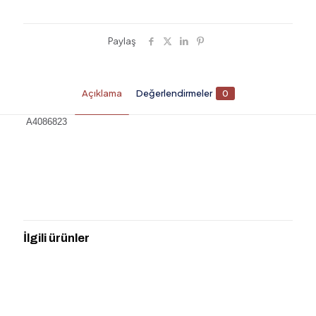
Paylaş
Açıklama
Değerlendirmeler
0
A4086823
Değerlendirmeler
Henüz değerlendirme yapılmadı.
“ARTEMA A4086823 JUNO BANYO
BATARYASI ALTIN” için yorum yapan ilk
İlgili ürünler
kişi siz olun
E-posta adresiniz yayınlanmayacak.
Gerekli alanlar
*
ile
işaretlenmişlerdir
Derecelendirmeniz
*