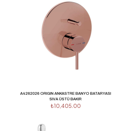
1/5
2/5
3/5
4/5
5/5
yıldız
yıldız
yıldız
yıldız
yıldız
İsim
*
A4262026 ORIGIN ANKASTRE BANYO BATARYASI
SIVA ÜSTÜ BAKIR
E-
₺
10,405.00
posta
*
Daha sonraki yorumlarımda kullanılması için adım, e-
posta adresim ve site adresim bu tarayıcıya kaydedilsin.