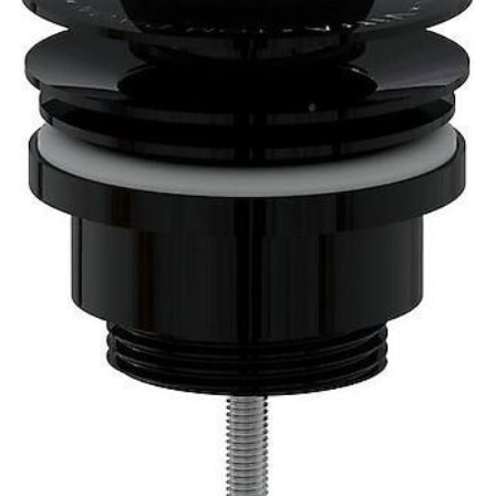
E-
Daha son
posta
*
kullanılması
adresim ve s