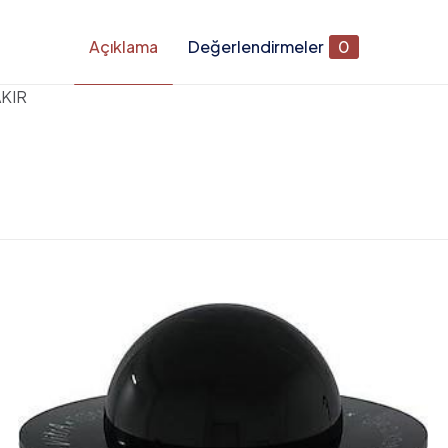
Açıklama
Değerlendirmeler
0
AKIR
Değerlendirmeler
apılmadı.
26 JUNO ANK. STOP VALF SIVA ÜSTÜ GRUBU B
şi siz olun
ınlanmayacak.
Gerekli alanlar
*
ile işaretlenmişlerdir
1/5 yıldız
2/5 yıldız
3/5 yıldız
4/5 yıl