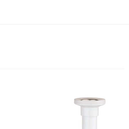
AKIR” için
dız
5/5 yıldız