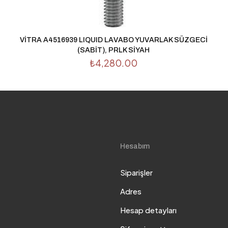
VİTRA A4516939 LIQUID LAVABO YUVARLAK SÜZGECİ
(SABİT), PRLK SİYAH
₺
4,280.00
Hesabım
Siparişler
Adres
Hesap detayları