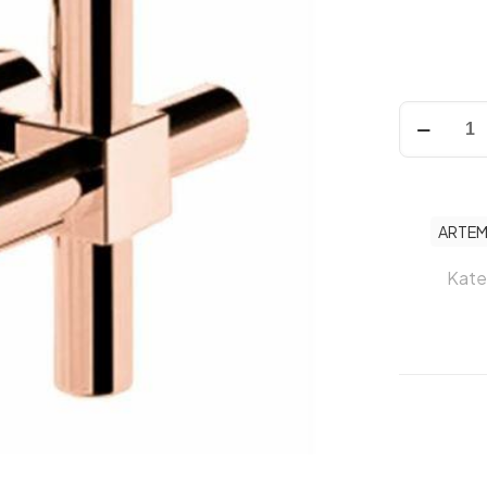
ARTEMA
A4145126
JUNO
ANK.
STOP
ARTEM
VALF
SIVA
Kate
ÜSTÜ
GRUBU
BAKIR
adet