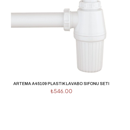
raki yorumlarımda
 için adım, e-posta
ite adresim bu
ARTEMA A45109 PLASTIK LAVABO SIFONU SETI
₺
546.00