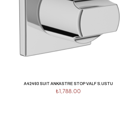
İsim
*
tarayıcıya kaydedilsin.
A42493 SUIT ANKASTRE STOP VALF S.USTU
₺
1,788.00