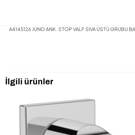
A4145126 JUNO ANK. STOP VALF SIVA ÜSTÜ GRUBU B
Henüz değerlendirme y
“ARTEMA A41451
İlgili ürünler
yorum yapan ilk ki
E-posta adresiniz yay
Derecelendirmeniz
*