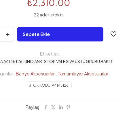
₺
2,310.00
22 adet stokta
Sepete Ekle
Etiketler:
A A4145126 JUNO ANK. STOP VALF SIVA ÜSTÜ GRUBU BAKIR
goriler:
Banyo Aksesuarları
,
Tamamlayıcı Aksesuarlar
STOK KODU:
A4145126
Paylaş