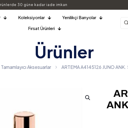
rünlerde 30 güne kadar iade imkan
r
Koleksiyonlar
Yenilikçi Banyolar
Fırsat Ürünleri
Ürünler
Tamamlayıcı Aksesuarlar
ARTEMA A4145126 JUNO ANK.
AR
ANK