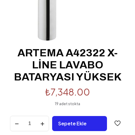
ARTEMA A42322 X-
LİNE LAVABO
BATARYASI YÜKSEK
₺
7,348.00
19 adet stokta
ARTEMA
Sepete Ekle
A42322
X-