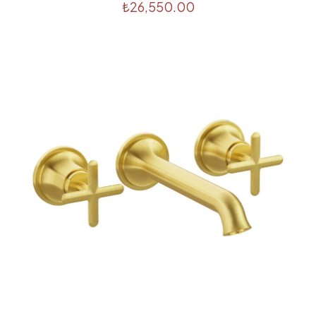
₺
26,550.00
E-
posta
*
Daha sonraki yorumlarımda kullanılması için adım, e-
posta adresim ve site adresim bu tarayıcıya kaydedilsin.