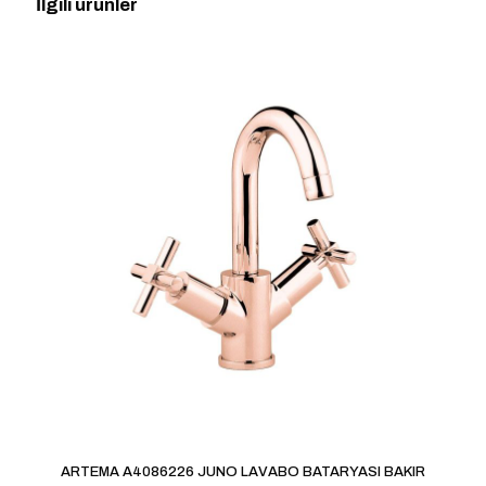
İlgili ürünler
ilk kişi siz olun
E-posta adresiniz yayınlanmayacak.
Gerekli alanlar
*
ile
işaretlenmişlerdir
Derecelendirmeniz
*
1/5
2/5
3/5
4/5
5/5
yıldız
yıldız
yıldız
yıldız
yıldız
İsim
*
ARTEMA A4086226 JUNO LAVABO BATARYASI BAKIR