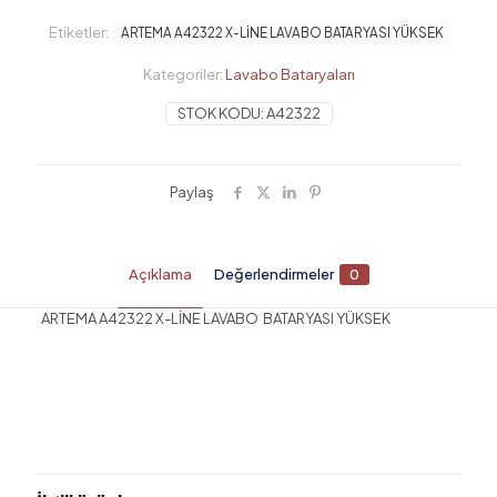
LİNE
LAVABO
Etiketler:
ARTEMA A42322 X-LİNE LAVABO BATARYASI YÜKSEK
BATARYASI
YÜKSEK
Kategoriler:
Lavabo Bataryaları
adet
STOK KODU:
A42322
Paylaş
Açıklama
Değerlendirmeler
0
ARTEMA A42322 X-LİNE LAVABO BATARYASI YÜKSEK
Değerlendirmeler
Henüz değerlendirme yapılmadı.
“ARTEMA A42322 X-LİNE LAVABO
BATARYASI YÜKSEK” için yorum yapan